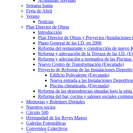
Actualidad Navidad
Semana Santa
Feria de Abril
Verano
Noticias
Plan Director de Obras
Introducción
Plan Director de Obras y Proyectos (Instalaciones
Plano General de las I.D. en 2006
Reforma del restaurante y construcción de nuevo K
Reforma y adecuación de la Terraza de las I.D. (E
Reforma y adecuación a normativa de las Piscinas 
Nuevo Centro de Transformación (Ejecutado)
Proyecto de Reforma de las Instalaciones Deportiv
Edificio Polivalente (Ejecutada)
Nueva entrada a las Instalaciones Deportivas
Piscina climatizada. (Ejecutada)
Reforma de las dependencias situadas bajo la pista 
Reforma del bar, cocina y salones sociales contiguo
Memorias y Boletines Digitales
Nuestros socios
Círculo 500
Hermandad de los Reyes Magos
Galerías Fotográficas
Convenios Colectivos