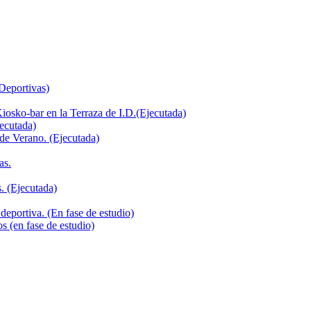
 Deportivas)
iosko-bar en la Terraza de I.D.(Ejecutada)
jecutada)
de Verano. (Ejecutada)
as.
. (Ejecutada)
deportiva. (En fase de estudio)
s (en fase de estudio)