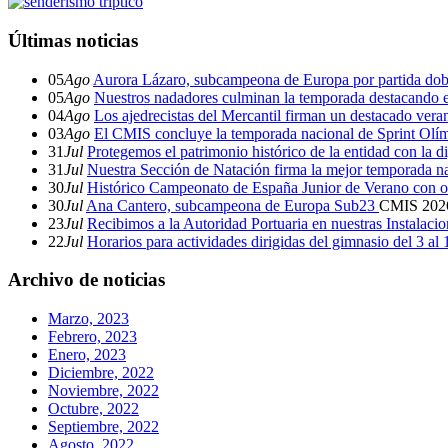
Últimas noticias
05
Ago
Aurora Lázaro, subcampeona de Europa por partida dob
05
Ago
Nuestros nadadores culminan la temporada destacando 
04
Ago
Los ajedrecistas del Mercantil firman un destacado ver
03
Ago
El CMIS concluye la temporada nacional de Sprint Olí
31
Jul
Protegemos el patrimonio histórico de la entidad con la d
31
Jul
Nuestra Sección de Natación firma la mejor temporada na
30
Jul
Histórico Campeonato de España Junior de Verano con o
30
Jul
Ana Cantero, subcampeona de Europa Sub23
CMIS
202
23
Jul
Recibimos a la Autoridad Portuaria en nuestras Instalaci
22
Jul
Horarios para actividades dirigidas del gimnasio del 3 al
Archivo de noticias
Marzo, 2023
Febrero, 2023
Enero, 2023
Diciembre, 2022
Noviembre, 2022
Octubre, 2022
Septiembre, 2022
Agosto, 2022