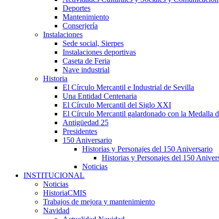
Deportes
Mantenimiento
Conserjería
Instalaciones
Sede social, Sierpes
Instalaciones deportivas
Caseta de Feria
Nave industrial
Historia
El Círculo Mercantil e Industrial de Sevilla
Una Entidad Centenaria
El Círculo Mercantil del Siglo XXI
El Círculo Mercantil galardonado con la Medalla d
Antigüedad 25
Presidentes
150 Aniversario
Historias y Personajes del 150 Aniversario
Historias y Personajes del 150 Aniver
Noticias
INSTITUCIONAL
Noticias
HistoriaCMIS
Trabajos de mejora y mantenimiento
Navidad