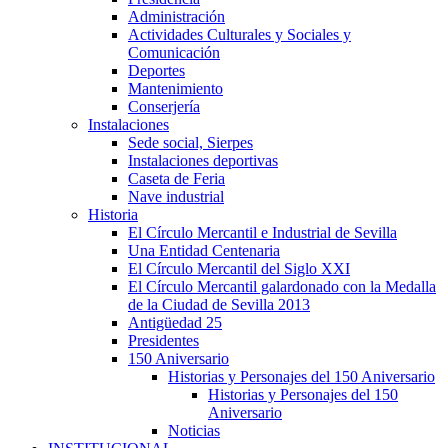
Administración
Actividades Culturales y Sociales y
Comunicación
Deportes
Mantenimiento
Conserjería
Instalaciones
Sede social, Sierpes
Instalaciones deportivas
Caseta de Feria
Nave industrial
Historia
El Círculo Mercantil e Industrial de Sevilla
Una Entidad Centenaria
El Círculo Mercantil del Siglo XXI
El Círculo Mercantil galardonado con la Medalla
de la Ciudad de Sevilla 2013
Antigüedad 25
Presidentes
150 Aniversario
Historias y Personajes del 150 Aniversario
Historias y Personajes del 150
Aniversario
Noticias