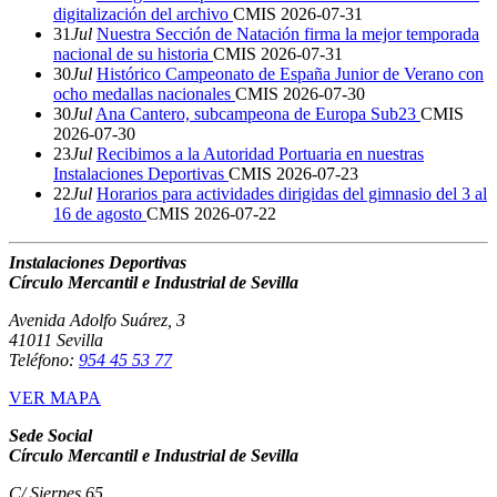
digitalización del archivo
CMIS
2026-07-31
31
Jul
Nuestra Sección de Natación firma la mejor temporada
nacional de su historia
CMIS
2026-07-31
30
Jul
Histórico Campeonato de España Junior de Verano con
ocho medallas nacionales
CMIS
2026-07-30
30
Jul
Ana Cantero, subcampeona de Europa Sub23
CMIS
2026-07-30
23
Jul
Recibimos a la Autoridad Portuaria en nuestras
Instalaciones Deportivas
CMIS
2026-07-23
22
Jul
Horarios para actividades dirigidas del gimnasio del 3 al
16 de agosto
CMIS
2026-07-22
Instalaciones Deportivas
Círculo Mercantil e Industrial de Sevilla
Avenida Adolfo Suárez, 3
41011 Sevilla
Teléfono:
954 45 53 77
VER MAPA
Sede Social
Círculo Mercantil e Industrial de Sevilla
C/ Sierpes 65