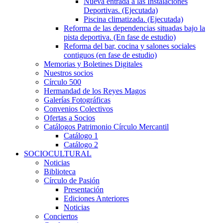
Nueva entrada a las Instalaciones
Deportivas. (Ejecutada)
Piscina climatizada. (Ejecutada)
Reforma de las dependencias situadas bajo la
pista deportiva. (En fase de estudio)
Reforma del bar, cocina y salones sociales
contiguos (en fase de estudio)
Memorias y Boletines Digitales
Nuestros socios
Círculo 500
Hermandad de los Reyes Magos
Galerías Fotográficas
Convenios Colectivos
Ofertas a Socios
Catálogos Patrimonio Círculo Mercantil
Catálogo 1
Catálogo 2
SOCIOCULTURAL
Noticias
Biblioteca
Círculo de Pasión
Presentación
Ediciones Anteriores
Noticias
Conciertos