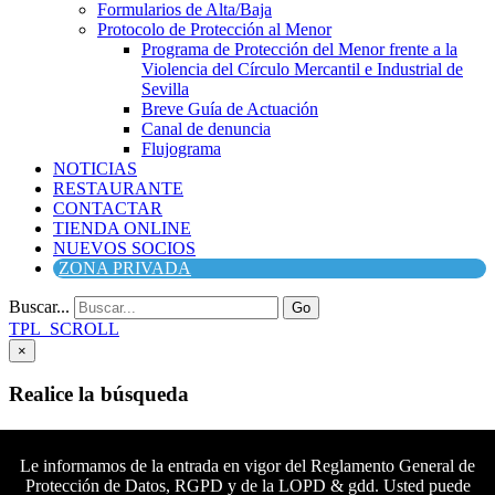
Formularios de Alta/Baja
Protocolo de Protección al Menor
Programa de Protección del Menor frente a la
Violencia del Círculo Mercantil e Industrial de
Sevilla
Breve Guía de Actuación
Canal de denuncia
Flujograma
NOTICIAS
RESTAURANTE
CONTACTAR
TIENDA ONLINE
NUEVOS SOCIOS
ZONA PRIVADA
Buscar...
Go
TPL_SCROLL
×
Realice la búsqueda
Buscar
Buscar
Le informamos de la entrada en vigor del Reglamento General de
Protección de Datos, RGPD y de la LOPD & gdd. Usted puede