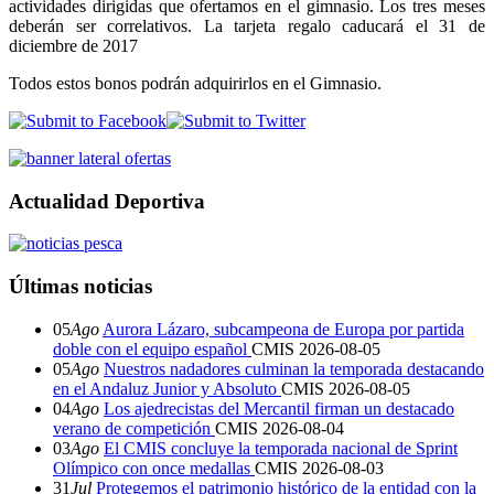
actividades dirigidas que ofertamos en el gimnasio. Los tres meses
deberán ser correlativos. La tarjeta regalo caducará el 31 de
diciembre de 2017
Todos estos bonos podrán adquirirlos en el Gimnasio.
Actualidad Deportiva
Últimas noticias
05
Ago
Aurora Lázaro, subcampeona de Europa por partida
doble con el equipo español
CMIS
2026-08-05
05
Ago
Nuestros nadadores culminan la temporada destacando
en el Andaluz Junior y Absoluto
CMIS
2026-08-05
04
Ago
Los ajedrecistas del Mercantil firman un destacado
verano de competición
CMIS
2026-08-04
03
Ago
El CMIS concluye la temporada nacional de Sprint
Olímpico con once medallas
CMIS
2026-08-03
31
Jul
Protegemos el patrimonio histórico de la entidad con la