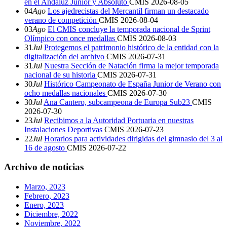
en el Andaluz Junior y Absoluto
CMIS
2026-08-05
04
Ago
Los ajedrecistas del Mercantil firman un destacado
verano de competición
CMIS
2026-08-04
03
Ago
El CMIS concluye la temporada nacional de Sprint
Olímpico con once medallas
CMIS
2026-08-03
31
Jul
Protegemos el patrimonio histórico de la entidad con la
digitalización del archivo
CMIS
2026-07-31
31
Jul
Nuestra Sección de Natación firma la mejor temporada
nacional de su historia
CMIS
2026-07-31
30
Jul
Histórico Campeonato de España Junior de Verano con
ocho medallas nacionales
CMIS
2026-07-30
30
Jul
Ana Cantero, subcampeona de Europa Sub23
CMIS
2026-07-30
23
Jul
Recibimos a la Autoridad Portuaria en nuestras
Instalaciones Deportivas
CMIS
2026-07-23
22
Jul
Horarios para actividades dirigidas del gimnasio del 3 al
16 de agosto
CMIS
2026-07-22
Archivo de noticias
Marzo, 2023
Febrero, 2023
Enero, 2023
Diciembre, 2022
Noviembre, 2022