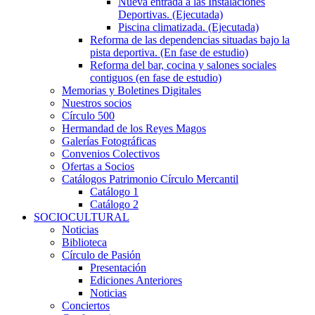
Nueva entrada a las Instalaciones
Deportivas. (Ejecutada)
Piscina climatizada. (Ejecutada)
Reforma de las dependencias situadas bajo la
pista deportiva. (En fase de estudio)
Reforma del bar, cocina y salones sociales
contiguos (en fase de estudio)
Memorias y Boletines Digitales
Nuestros socios
Círculo 500
Hermandad de los Reyes Magos
Galerías Fotográficas
Convenios Colectivos
Ofertas a Socios
Catálogos Patrimonio Círculo Mercantil
Catálogo 1
Catálogo 2
SOCIOCULTURAL
Noticias
Biblioteca
Círculo de Pasión
Presentación
Ediciones Anteriores
Noticias
Conciertos