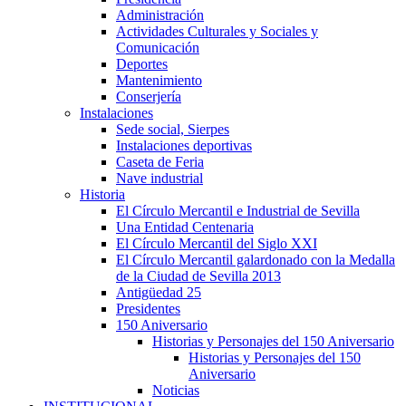
Administración
Actividades Culturales y Sociales y
Comunicación
Deportes
Mantenimiento
Conserjería
Instalaciones
Sede social, Sierpes
Instalaciones deportivas
Caseta de Feria
Nave industrial
Historia
El Círculo Mercantil e Industrial de Sevilla
Una Entidad Centenaria
El Círculo Mercantil del Siglo XXI
El Círculo Mercantil galardonado con la Medalla
de la Ciudad de Sevilla 2013
Antigüedad 25
Presidentes
150 Aniversario
Historias y Personajes del 150 Aniversario
Historias y Personajes del 150
Aniversario
Noticias