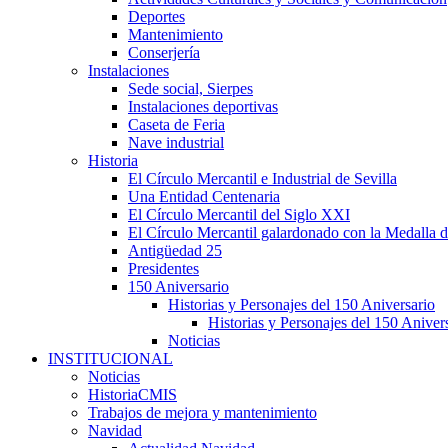
Deportes
Mantenimiento
Conserjería
Instalaciones
Sede social, Sierpes
Instalaciones deportivas
Caseta de Feria
Nave industrial
Historia
El Círculo Mercantil e Industrial de Sevilla
Una Entidad Centenaria
El Círculo Mercantil del Siglo XXI
El Círculo Mercantil galardonado con la Medalla d
Antigüedad 25
Presidentes
150 Aniversario
Historias y Personajes del 150 Aniversario
Historias y Personajes del 150 Aniver
Noticias
INSTITUCIONAL
Noticias
HistoriaCMIS
Trabajos de mejora y mantenimiento
Navidad