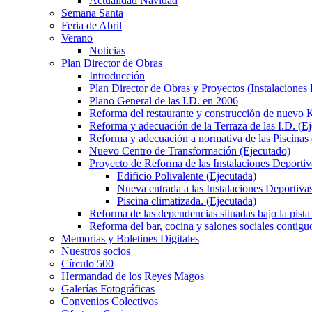
Actualidad Navidad
Semana Santa
Feria de Abril
Verano
Noticias
Plan Director de Obras
Introducción
Plan Director de Obras y Proyectos (Instalaciones
Plano General de las I.D. en 2006
Reforma del restaurante y construcción de nuevo K
Reforma y adecuación de la Terraza de las I.D. (E
Reforma y adecuación a normativa de las Piscinas 
Nuevo Centro de Transformación (Ejecutado)
Proyecto de Reforma de las Instalaciones Deportiv
Edificio Polivalente (Ejecutada)
Nueva entrada a las Instalaciones Deportivas
Piscina climatizada. (Ejecutada)
Reforma de las dependencias situadas bajo la pista 
Reforma del bar, cocina y salones sociales contiguo
Memorias y Boletines Digitales
Nuestros socios
Círculo 500
Hermandad de los Reyes Magos
Galerías Fotográficas
Convenios Colectivos