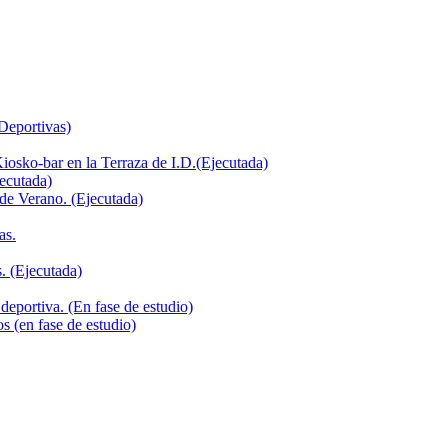
 Deportivas)
iosko-bar en la Terraza de I.D.(Ejecutada)
jecutada)
de Verano. (Ejecutada)
as.
. (Ejecutada)
deportiva. (En fase de estudio)
s (en fase de estudio)