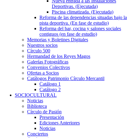
Nueva entrada a las Instalaciones
Deportivas. (Ejecutada)
Piscina climatizada. (Ejecutada)
Reforma de las dependencias situadas bajo la
pista deportiva. (En fase de estudio)
Reforma del bar, cocina y salones sociales
contiguos (en fase de estudio)
Memorias y Boletines Digitales
Nuestros socios
Círculo 500
Hermandad de los Reyes Magos
Galerías Fotográficas
Convenios Colectivos
Ofertas a Socios
Catálogos Patrimonio Círculo Mercantil
Catálogo 1
Catálogo 2
SOCIOCULTURAL
Noticias
Biblioteca
Círculo de Pasión
Presentación
Ediciones Anteriores
Noticias
Conciertos