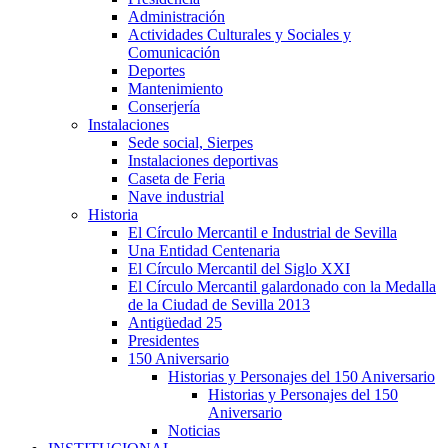
Administración
Actividades Culturales y Sociales y
Comunicación
Deportes
Mantenimiento
Conserjería
Instalaciones
Sede social, Sierpes
Instalaciones deportivas
Caseta de Feria
Nave industrial
Historia
El Círculo Mercantil e Industrial de Sevilla
Una Entidad Centenaria
El Círculo Mercantil del Siglo XXI
El Círculo Mercantil galardonado con la Medalla
de la Ciudad de Sevilla 2013
Antigüedad 25
Presidentes
150 Aniversario
Historias y Personajes del 150 Aniversario
Historias y Personajes del 150
Aniversario
Noticias