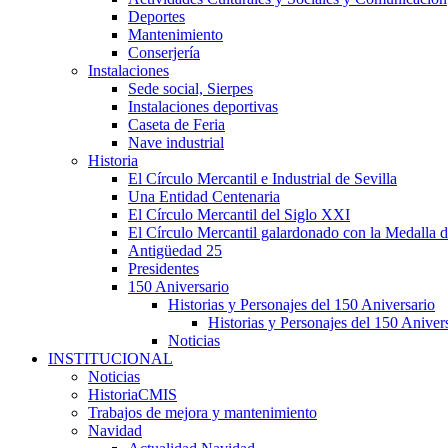
Deportes
Mantenimiento
Conserjería
Instalaciones
Sede social, Sierpes
Instalaciones deportivas
Caseta de Feria
Nave industrial
Historia
El Círculo Mercantil e Industrial de Sevilla
Una Entidad Centenaria
El Círculo Mercantil del Siglo XXI
El Círculo Mercantil galardonado con la Medalla d
Antigüedad 25
Presidentes
150 Aniversario
Historias y Personajes del 150 Aniversario
Historias y Personajes del 150 Aniver
Noticias
INSTITUCIONAL
Noticias
HistoriaCMIS
Trabajos de mejora y mantenimiento
Navidad