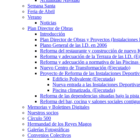
Actualidad Navidad
Semana Santa
Feria de Abril
Verano
Noticias
Plan Director de Obras
Introducción
Plan Director de Obras y Proyectos (Instalaciones
Plano General de las I.D. en 2006
Reforma del restaurante y construcción de nuevo K
Reforma y adecuación de la Terraza de las I.D. (E
Reforma y adecuación a normativa de las Piscinas 
Nuevo Centro de Transformación (Ejecutado)
Proyecto de Reforma de las Instalaciones Deportiv
Edificio Polivalente (Ejecutada)
Nueva entrada a las Instalaciones Deportivas
Piscina climatizada. (Ejecutada)
Reforma de las dependencias situadas bajo la pista 
Reforma del bar, cocina y salones sociales contiguo
Memorias y Boletines Digitales
Nuestros socios
Círculo 500
Hermandad de los Reyes Magos
Galerías Fotográficas
Convenios Colectivos