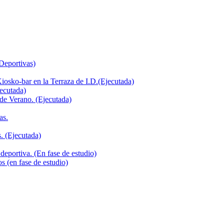
 Deportivas)
iosko-bar en la Terraza de I.D.(Ejecutada)
jecutada)
de Verano. (Ejecutada)
as.
. (Ejecutada)
deportiva. (En fase de estudio)
s (en fase de estudio)