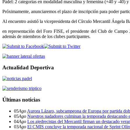
Pádel: 2 categorías en modalidad masculina y femenina (+40 y -40) y
Próximamente, anunciaremos el plazo de inscripción para poder partic
Al encuentro asistió la vicepresidenta del Círculo Mercantil Ángela 
en representación del Foro FISE, el presidente del Club de Campo 
además de miembros de los clubes participantes.
Actualidad Deportiva
Últimas noticias
05
Ago
Aurora Lázaro, subcampeona de Europa por partida dob
05
Ago
Nuestros nadadores culminan la temporada destacando 
04
Ago
Los ajedrecistas del Mercantil firman un destacado ver
03
Ago
El CMIS concluye la temporada nacional de Sprint Olí