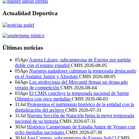
Actualidad Deportiva
Últimas noticias
05
Ago
Aurora Lázaro, subcampeona de Europa por partida
doble con el equipo español
CMIS
2026-08-05
05
Ago
Nuestros nadadores culminan la temporada destacando
en el Andaluz Junior y Absoluto
CMIS
2026-08-05
04
Ago
Los ajedrecistas del Mercantil firman un destacado
verano de competición
CMIS
2026-08-04
03
Ago
El CMIS concluye la temporada nacional de Sprint
Olímpico con once medallas
CMIS
2026-08-03
31
Jul
Protegemos el patrimonio histórico de la entidad con la
digitalización del archivo
CMIS
2026-07-31
31
Jul
Nuestra Sección de Natación firma la mejor temporada
nacional de su historia
CMIS
2026-07-31
30
Jul
Histórico Campeonato de España Junior de Verano con
ocho medallas nacionales
CMIS
2026-07-30
30
Jul
Ana Cantero, subcampeona de Europa Sub23
CMIS