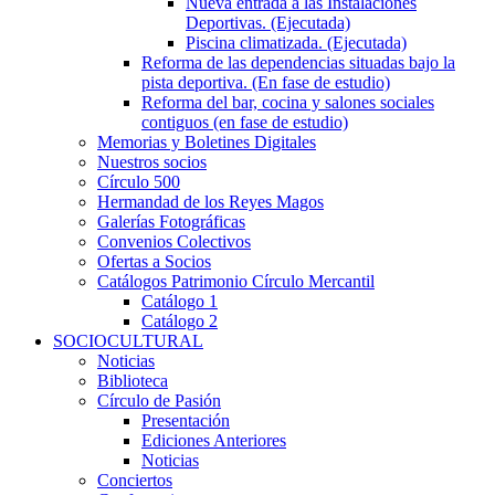
Nueva entrada a las Instalaciones
Deportivas. (Ejecutada)
Piscina climatizada. (Ejecutada)
Reforma de las dependencias situadas bajo la
pista deportiva. (En fase de estudio)
Reforma del bar, cocina y salones sociales
contiguos (en fase de estudio)
Memorias y Boletines Digitales
Nuestros socios
Círculo 500
Hermandad de los Reyes Magos
Galerías Fotográficas
Convenios Colectivos
Ofertas a Socios
Catálogos Patrimonio Círculo Mercantil
Catálogo 1
Catálogo 2
SOCIOCULTURAL
Noticias
Biblioteca
Círculo de Pasión
Presentación
Ediciones Anteriores
Noticias
Conciertos