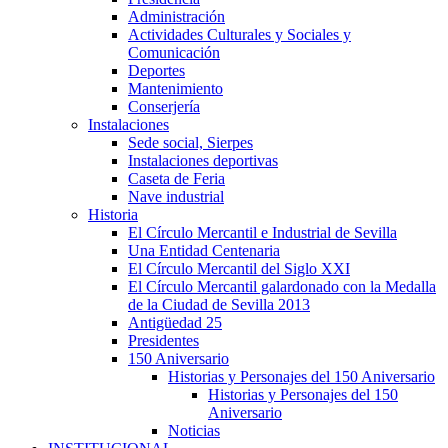
Administración
Actividades Culturales y Sociales y
Comunicación
Deportes
Mantenimiento
Conserjería
Instalaciones
Sede social, Sierpes
Instalaciones deportivas
Caseta de Feria
Nave industrial
Historia
El Círculo Mercantil e Industrial de Sevilla
Una Entidad Centenaria
El Círculo Mercantil del Siglo XXI
El Círculo Mercantil galardonado con la Medalla
de la Ciudad de Sevilla 2013
Antigüedad 25
Presidentes
150 Aniversario
Historias y Personajes del 150 Aniversario
Historias y Personajes del 150
Aniversario
Noticias