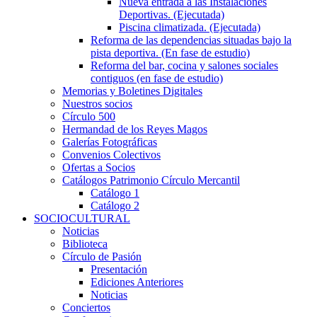
Nueva entrada a las Instalaciones
Deportivas. (Ejecutada)
Piscina climatizada. (Ejecutada)
Reforma de las dependencias situadas bajo la
pista deportiva. (En fase de estudio)
Reforma del bar, cocina y salones sociales
contiguos (en fase de estudio)
Memorias y Boletines Digitales
Nuestros socios
Círculo 500
Hermandad de los Reyes Magos
Galerías Fotográficas
Convenios Colectivos
Ofertas a Socios
Catálogos Patrimonio Círculo Mercantil
Catálogo 1
Catálogo 2
SOCIOCULTURAL
Noticias
Biblioteca
Círculo de Pasión
Presentación
Ediciones Anteriores
Noticias
Conciertos