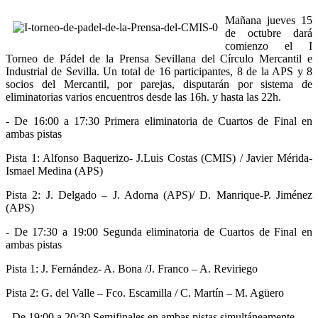
Mañana jueves 15
de octubre dará
comienzo el I
Torneo de Pádel de la Prensa Sevillana del Círculo Mercantil e
Industrial de Sevilla. Un total de 16 participantes, 8 de la APS y 8
socios del Mercantil, por parejas, disputarán por sistema de
eliminatorias varios encuentros desde las 16h. y hasta las 22h.
- De 16:00 a 17:30 Primera eliminatoria de Cuartos de Final en
ambas pistas
Pista 1: Alfonso Baquerizo- J.Luis Costas (CMIS) / Javier Mérida-
Ismael Medina (APS)
Pista 2: J. Delgado – J. Adorna (APS)/ D. Manrique-P. Jiménez
(APS)
- De 17:30 a 19:00 Segunda eliminatoria de Cuartos de Final en
ambas pistas
Pista 1: J. Fernández- A. Bona /J. Franco – A. Reviriego
Pista 2: G. del Valle – Fco. Escamilla / C. Martín – M. Agüero
- De 19:00 a 20:30 Semifinales en ambas pistas simultáneamente