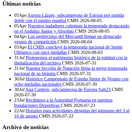
Últimas noticias
05
Ago
Aurora Lázaro, subcampeona de Europa por partida
doble con el equipo español
CMIS
2026-08-05
05
Ago
Nuestros nadadores culminan la temporada destacando
en el Andaluz Junior y Absoluto
CMIS
2026-08-05
04
Ago
Los ajedrecistas del Mercantil firman un destacado
verano de competición
CMIS
2026-08-04
03
Ago
El CMIS concluye la temporada nacional de Sprint
Olímpico con once medallas
CMIS
2026-08-03
31
Jul
Protegemos el patrimonio histórico de la entidad con la
digitalización del archivo
CMIS
2026-07-31
31
Jul
Nuestra Sección de Natación firma la mejor temporada
nacional de su historia
CMIS
2026-07-31
30
Jul
Histórico Campeonato de España Junior de Verano con
ocho medallas nacionales
CMIS
2026-07-30
30
Jul
Ana Cantero, subcampeona de Europa Sub23
CMIS
2026-07-30
23
Jul
Recibimos a la Autoridad Portuaria en nuestras
Instalaciones Deportivas
CMIS
2026-07-23
22
Jul
Horarios para actividades dirigidas del gimnasio del 3 al
16 de agosto
CMIS
2026-07-22
Archivo de noticias