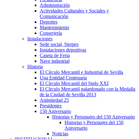
Administración
Actividades Culturales y Sociales y
Comunicación
Deportes
Mantenimiento
Conserjería
Instalaciones
Sede social, Sierpes
Instalaciones deportivas
Caseta de Feria
Nave industrial
Historia
El Círculo Mercantil e Industrial de Sevilla
Una Entidad Centenaria
El Círculo Mercantil del Siglo XXI
El Círculo Mercantil galardonado con la Medalla
de la Ciudad de Sevilla 2013
Antigüedad 25
Presidentes
150 Aniversario
Historias y Personajes del 150 Aniversario
Historias y Personajes del 150
Aniversario
Noticias