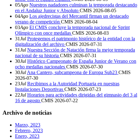
05
Ago
Nuestros nadadores culminan la temporada destacando
en el Andaluz Junior y Absoluto
CMIS
2026-08-05
04
Ago
Los ajedrecistas del Mercantil firman un destacado
verano de competición
CMIS
2026-08-04
03
Ago
El CMIS concluye la temporada nacional de Sprint
Olímpico con once medallas
CMIS
2026-08-03
31
Jul
Protegemos el patrimonio histórico de la entidad con la
digitalización del archivo
CMIS
2026-07-31
31
Jul
Nuestra Sección de Natación firma la mejor temporada
nacional de su historia
CMIS
2026-07-31
30
Jul
Histórico Campeonato de España Junior de Verano con
ocho medallas nacionales
CMIS
2026-07-30
30
Jul
Ana Cantero, subcampeona de Europa Sub23
CMIS
2026-07-30
23
Jul
Recibimos a la Autoridad Portuaria en nuestras
Instalaciones Deportivas
CMIS
2026-07-23
22
Jul
Horarios para actividades dirigidas del gimnasio del 3 al
16 de agosto
CMIS
2026-07-22
Archivo de noticias
Marzo, 2023
Febrero, 2023
Enero, 2023