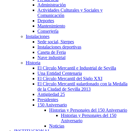
Administración
Actividades Culturales y Sociales y
Comunicación
Deportes
Mantenimiento
Conserjería
Instalaciones
Sede social, Sierpes
Instalaciones deportivas
Caseta de Feria
Nave industrial
Historia
El Círculo Mercantil e Industrial de Sevilla
Una Entidad Centenaria
El Círculo Mercantil del Siglo XXI
El Círculo Mercantil galardonado con la Medalla
de la Ciudad de Sevilla 2013
Antigüedad 25
Presidentes
150 Aniversario
Historias y Personajes del 150 Aniversario
Historias y Personajes del 150
Aniversario
Noticias