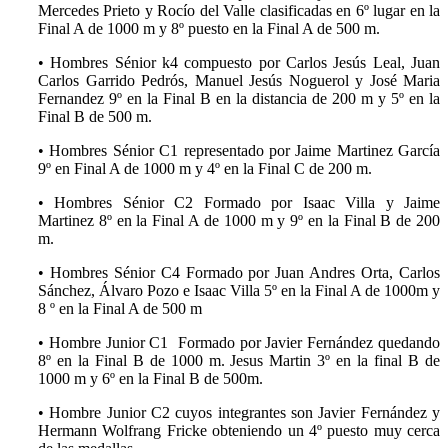
Mercedes Prieto y Rocío del Valle clasificadas en 6º lugar en la
Final A de 1000 m y 8º puesto en la Final A de 500 m.
•
Hombres Sénior k4 compuesto por Carlos Jesús Leal, Juan
Carlos Garrido Pedrós, Manuel Jesús Noguerol y José Maria
Fernandez 9º en la Final B en la distancia de 200 m y 5º en la
Final B de 500 m.
•
Hombres Sénior C1 representado por Jaime Martinez García
9º en Final A de 1000 m y 4º en la Final C de 200 m.
•
Hombres Sénior C2 Formado por Isaac Villa y Jaime
Martinez 8º en la Final A de 1000 m y 9º en la Final B de 200
m.
•
Hombres Sénior C4 Formado por Juan Andres Orta, Carlos
Sánchez, Álvaro Pozo e Isaac Villa 5º en la Final A de 1000m y
8 º en la Final A de 500 m
•
Hombre Junior C1 Formado por Javier Fernández quedando
8º en la Final B de 1000 m. Jesus Martin 3º en la final B de
1000 m y 6º en la Final B de 500m.
•
Hombre Junior C2 cuyos integrantes son Javier Fernández y
Hermann Wolfrang Fricke obteniendo un 4º puesto muy cerca