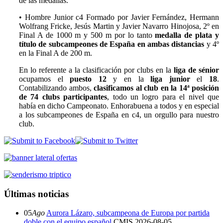
de las medallas.
•
Hombre Junior c4 Formado por Javier Fernández, Hermann
Wolfrang Fricke, Jesús Martin y Javier Navarro Hinojosa, 2º en
Final A de 1000 m y 500 m por lo tanto
medalla de plata y
título de subcampeones de España en ambas distancias
y 4º
en la Final A de 200 m.
En lo referente a la clasificación por clubs en la
liga de sénior
ocupamos el
puesto 12
y en la
liga junior
el
18
.
Contabilizando ambos,
clasificamos al club en la 14ª posición
de 74 clubs participantes
, todo un logro para el nivel que
había en dicho Campeonato. Enhorabuena a todos y en especial
a los subcampeones de España en c4, un orgullo para nuestro
club.
Últimas noticias
05
Ago
Aurora Lázaro, subcampeona de Europa por partida
doble con el equipo español
CMIS
2026-08-05