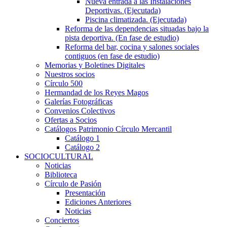
Nueva entrada a las Instalaciones
Deportivas. (Ejecutada)
Piscina climatizada. (Ejecutada)
Reforma de las dependencias situadas bajo la
pista deportiva. (En fase de estudio)
Reforma del bar, cocina y salones sociales
contiguos (en fase de estudio)
Memorias y Boletines Digitales
Nuestros socios
Círculo 500
Hermandad de los Reyes Magos
Galerías Fotográficas
Convenios Colectivos
Ofertas a Socios
Catálogos Patrimonio Círculo Mercantil
Catálogo 1
Catálogo 2
SOCIOCULTURAL
Noticias
Biblioteca
Círculo de Pasión
Presentación
Ediciones Anteriores
Noticias
Conciertos