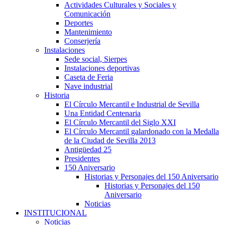
Actividades Culturales y Sociales y
Comunicación
Deportes
Mantenimiento
Conserjería
Instalaciones
Sede social, Sierpes
Instalaciones deportivas
Caseta de Feria
Nave industrial
Historia
El Círculo Mercantil e Industrial de Sevilla
Una Entidad Centenaria
El Círculo Mercantil del Siglo XXI
El Círculo Mercantil galardonado con la Medalla
de la Ciudad de Sevilla 2013
Antigüedad 25
Presidentes
150 Aniversario
Historias y Personajes del 150 Aniversario
Historias y Personajes del 150
Aniversario
Noticias
INSTITUCIONAL
Noticias