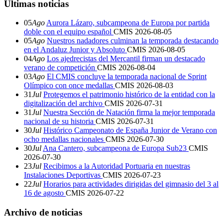
Últimas noticias
05
Ago
Aurora Lázaro, subcampeona de Europa por partida
doble con el equipo español
CMIS
2026-08-05
05
Ago
Nuestros nadadores culminan la temporada destacando
en el Andaluz Junior y Absoluto
CMIS
2026-08-05
04
Ago
Los ajedrecistas del Mercantil firman un destacado
verano de competición
CMIS
2026-08-04
03
Ago
El CMIS concluye la temporada nacional de Sprint
Olímpico con once medallas
CMIS
2026-08-03
31
Jul
Protegemos el patrimonio histórico de la entidad con la
digitalización del archivo
CMIS
2026-07-31
31
Jul
Nuestra Sección de Natación firma la mejor temporada
nacional de su historia
CMIS
2026-07-31
30
Jul
Histórico Campeonato de España Junior de Verano con
ocho medallas nacionales
CMIS
2026-07-30
30
Jul
Ana Cantero, subcampeona de Europa Sub23
CMIS
2026-07-30
23
Jul
Recibimos a la Autoridad Portuaria en nuestras
Instalaciones Deportivas
CMIS
2026-07-23
22
Jul
Horarios para actividades dirigidas del gimnasio del 3 al
16 de agosto
CMIS
2026-07-22
Archivo de noticias