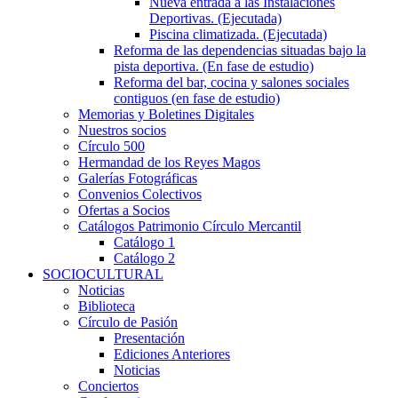
Nueva entrada a las Instalaciones
Deportivas. (Ejecutada)
Piscina climatizada. (Ejecutada)
Reforma de las dependencias situadas bajo la
pista deportiva. (En fase de estudio)
Reforma del bar, cocina y salones sociales
contiguos (en fase de estudio)
Memorias y Boletines Digitales
Nuestros socios
Círculo 500
Hermandad de los Reyes Magos
Galerías Fotográficas
Convenios Colectivos
Ofertas a Socios
Catálogos Patrimonio Círculo Mercantil
Catálogo 1
Catálogo 2
SOCIOCULTURAL
Noticias
Biblioteca
Círculo de Pasión
Presentación
Ediciones Anteriores
Noticias
Conciertos