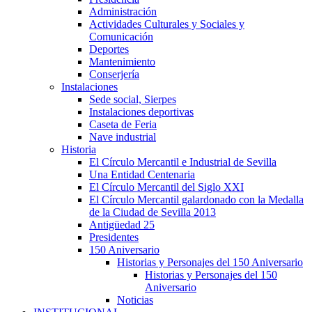
Administración
Actividades Culturales y Sociales y
Comunicación
Deportes
Mantenimiento
Conserjería
Instalaciones
Sede social, Sierpes
Instalaciones deportivas
Caseta de Feria
Nave industrial
Historia
El Círculo Mercantil e Industrial de Sevilla
Una Entidad Centenaria
El Círculo Mercantil del Siglo XXI
El Círculo Mercantil galardonado con la Medalla
de la Ciudad de Sevilla 2013
Antigüedad 25
Presidentes
150 Aniversario
Historias y Personajes del 150 Aniversario
Historias y Personajes del 150
Aniversario
Noticias