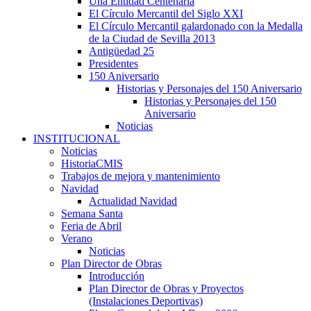
Una Entidad Centenaria
El Círculo Mercantil del Siglo XXI
El Círculo Mercantil galardonado con la Medalla
de la Ciudad de Sevilla 2013
Antigüedad 25
Presidentes
150 Aniversario
Historias y Personajes del 150 Aniversario
Historias y Personajes del 150
Aniversario
Noticias
INSTITUCIONAL
Noticias
HistoriaCMIS
Trabajos de mejora y mantenimiento
Navidad
Actualidad Navidad
Semana Santa
Feria de Abril
Verano
Noticias
Plan Director de Obras
Introducción
Plan Director de Obras y Proyectos
(Instalaciones Deportivas)