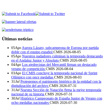
Últimas noticias
05
Ago
Aurora Lázaro, subcampeona de Europa por partida
doble con el equipo español
CMIS
2026-08-05
05
Ago
Nuestros nadadores culminan la temporada destacando
en el Andaluz Junior y Absoluto
CMIS
2026-08-05
04
Ago
Los ajedrecistas del Mercantil firman un destacado
verano de competición
CMIS
2026-08-04
03
Ago
El CMIS concluye la temporada nacional de Sprint
Olímpico con once medallas
CMIS
2026-08-03
31
Jul
Protegemos el patrimonio histórico de la entidad con la
digitalización del archivo
CMIS
2026-07-31
31
Jul
Nuestra Sección de Natación firma la mejor temporada
nacional de su historia
CMIS
2026-07-31
30
Jul
Histórico Campeonato de España Junior de Verano con
ocho medallas nacionales
CMIS
2026-07-30