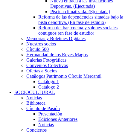
Nueva entrada a las Instalaciones
Deportivas. (Ejecutada)
Piscina climatizada. (Ejecutada)
Reforma de las dependencias situadas bajo la
pista deportiva. (En fase de estudio)
Reforma del bar, cocina y salones sociales
contiguos (en fase de estudio)
Memorias y Boletines Digitales
Nuestros socios
Círculo 500
Hermandad de los Reyes Magos
Galerías Fotográficas
Convenios Colectivos
Ofertas a Socios
Catálogos Patrimonio Círculo Mercantil
Catálogo 1
Catálogo 2
SOCIOCULTURAL
Noticias
Biblioteca
Círculo de Pasión
Presentación
Ediciones Anteriores
Noticias
Conciertos