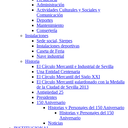
Administración
Actividades Culturales y Sociales y
Comunicación
Deportes
Mantenimiento
Conserjería
Instalaciones
Sede social, Sierpes
Instalaciones deportivas
Caseta de Feria
Nave industrial
Historia
El Círculo Mercantil e Industrial de Sevilla
Una Entidad Centenaria
El Círculo Mercantil del Siglo XXI
El Círculo Mercantil galardonado con la Medalla
de la Ciudad de Sevilla 2013
Antigüedad 25
Presidentes
150 Aniversario
Historias y Personajes del 150 Aniversario
Historias y Personajes del 150
Aniversario
Noticias