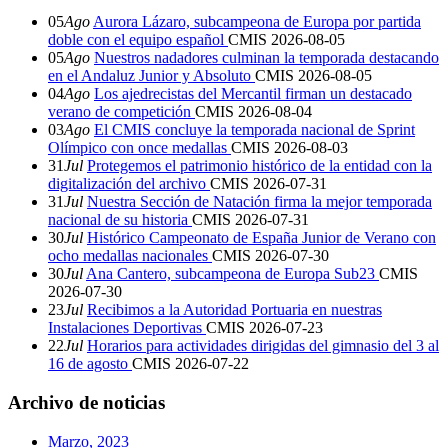
05
Ago
Aurora Lázaro, subcampeona de Europa por partida
doble con el equipo español
CMIS
2026-08-05
05
Ago
Nuestros nadadores culminan la temporada destacando
en el Andaluz Junior y Absoluto
CMIS
2026-08-05
04
Ago
Los ajedrecistas del Mercantil firman un destacado
verano de competición
CMIS
2026-08-04
03
Ago
El CMIS concluye la temporada nacional de Sprint
Olímpico con once medallas
CMIS
2026-08-03
31
Jul
Protegemos el patrimonio histórico de la entidad con la
digitalización del archivo
CMIS
2026-07-31
31
Jul
Nuestra Sección de Natación firma la mejor temporada
nacional de su historia
CMIS
2026-07-31
30
Jul
Histórico Campeonato de España Junior de Verano con
ocho medallas nacionales
CMIS
2026-07-30
30
Jul
Ana Cantero, subcampeona de Europa Sub23
CMIS
2026-07-30
23
Jul
Recibimos a la Autoridad Portuaria en nuestras
Instalaciones Deportivas
CMIS
2026-07-23
22
Jul
Horarios para actividades dirigidas del gimnasio del 3 al
16 de agosto
CMIS
2026-07-22
Archivo de noticias
Marzo, 2023