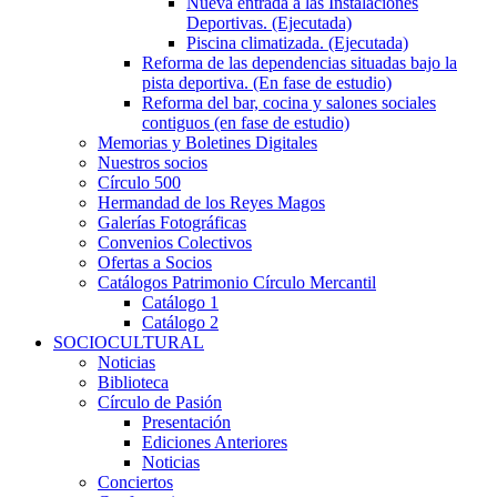
Nueva entrada a las Instalaciones
Deportivas. (Ejecutada)
Piscina climatizada. (Ejecutada)
Reforma de las dependencias situadas bajo la
pista deportiva. (En fase de estudio)
Reforma del bar, cocina y salones sociales
contiguos (en fase de estudio)
Memorias y Boletines Digitales
Nuestros socios
Círculo 500
Hermandad de los Reyes Magos
Galerías Fotográficas
Convenios Colectivos
Ofertas a Socios
Catálogos Patrimonio Círculo Mercantil
Catálogo 1
Catálogo 2
SOCIOCULTURAL
Noticias
Biblioteca
Círculo de Pasión
Presentación
Ediciones Anteriores
Noticias
Conciertos