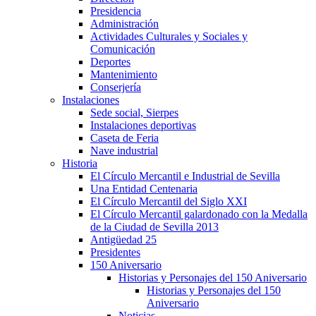
Presidencia
Administración
Actividades Culturales y Sociales y
Comunicación
Deportes
Mantenimiento
Conserjería
Instalaciones
Sede social, Sierpes
Instalaciones deportivas
Caseta de Feria
Nave industrial
Historia
El Círculo Mercantil e Industrial de Sevilla
Una Entidad Centenaria
El Círculo Mercantil del Siglo XXI
El Círculo Mercantil galardonado con la Medalla
de la Ciudad de Sevilla 2013
Antigüedad 25
Presidentes
150 Aniversario
Historias y Personajes del 150 Aniversario
Historias y Personajes del 150
Aniversario
Noticias