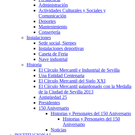
Administración
Actividades Culturales y Sociales y
Comunicación
Deportes
Mantenimiento
Conserjería
Instalaciones
Sede social, Sierpes
Instalaciones deportivas
Caseta de Feria
Nave industrial
Historia
El Círculo Mercantil e Industrial de Sevilla
Una Entidad Centenaria
El Círculo Mercantil del Siglo XXI
El Círculo Mercantil galardonado con la Medalla
de la Ciudad de Sevilla 2013
Antigüedad 25
Presidentes
150 Aniversario
Historias y Personajes del 150 Aniversario
Historias y Personajes del 150
Aniversario
Noticias