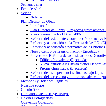
Actualidad Navidad
Semana Santa
Feria de Abril
Verano
Noticias
Plan Director de Obras
Introducción
Plan Director de Obras y Proyectos (Instalaciones
Plano General de las I.D. en 2006
Reforma del restaurante y construcción de nuevo K
Reforma y adecuación de la Terraza de las I.D. (E
Reforma y adecuación a normativa de las Piscinas 
Nuevo Centro de Transformación (Ejecutado)
Proyecto de Reforma de las Instalaciones Deportiv
Edificio Polivalente (Ejecutada)
Nueva entrada a las Instalaciones Deportivas
Piscina climatizada. (Ejecutada)
Reforma de las dependencias situadas bajo la pista 
Reforma del bar, cocina y salones sociales contiguo
Memorias y Boletines Digitales
Nuestros socios
Círculo 500
Hermandad de los Reyes Magos
Galerías Fotográficas
Convenios Colectivos