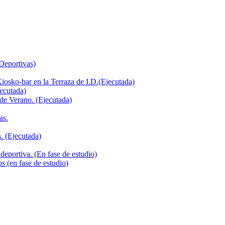
 Deportivas)
iosko-bar en la Terraza de I.D.(Ejecutada)
jecutada)
de Verano. (Ejecutada)
as.
. (Ejecutada)
deportiva. (En fase de estudio)
s (en fase de estudio)