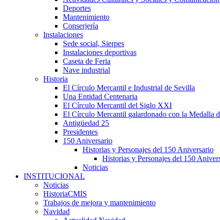
Deportes
Mantenimiento
Conserjería
Instalaciones
Sede social, Sierpes
Instalaciones deportivas
Caseta de Feria
Nave industrial
Historia
El Círculo Mercantil e Industrial de Sevilla
Una Entidad Centenaria
El Círculo Mercantil del Siglo XXI
El Círculo Mercantil galardonado con la Medalla d
Antigüedad 25
Presidentes
150 Aniversario
Historias y Personajes del 150 Aniversario
Historias y Personajes del 150 Aniver
Noticias
INSTITUCIONAL
Noticias
HistoriaCMIS
Trabajos de mejora y mantenimiento
Navidad