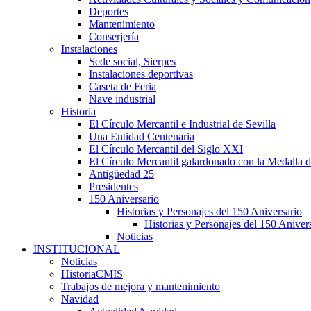
Deportes
Mantenimiento
Conserjería
Instalaciones
Sede social, Sierpes
Instalaciones deportivas
Caseta de Feria
Nave industrial
Historia
El Círculo Mercantil e Industrial de Sevilla
Una Entidad Centenaria
El Círculo Mercantil del Siglo XXI
El Círculo Mercantil galardonado con la Medalla d
Antigüedad 25
Presidentes
150 Aniversario
Historias y Personajes del 150 Aniversario
Historias y Personajes del 150 Aniver
Noticias
INSTITUCIONAL
Noticias
HistoriaCMIS
Trabajos de mejora y mantenimiento
Navidad