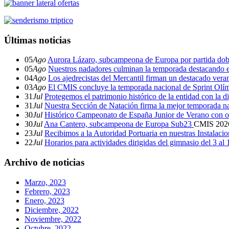
Últimas noticias
05
Ago
Aurora Lázaro, subcampeona de Europa por partida dob
05
Ago
Nuestros nadadores culminan la temporada destacando 
04
Ago
Los ajedrecistas del Mercantil firman un destacado ver
03
Ago
El CMIS concluye la temporada nacional de Sprint Olí
31
Jul
Protegemos el patrimonio histórico de la entidad con la d
31
Jul
Nuestra Sección de Natación firma la mejor temporada na
30
Jul
Histórico Campeonato de España Junior de Verano con o
30
Jul
Ana Cantero, subcampeona de Europa Sub23
CMIS
202
23
Jul
Recibimos a la Autoridad Portuaria en nuestras Instalaci
22
Jul
Horarios para actividades dirigidas del gimnasio del 3 al
Archivo de noticias
Marzo, 2023
Febrero, 2023
Enero, 2023
Diciembre, 2022
Noviembre, 2022
Octubre, 2022