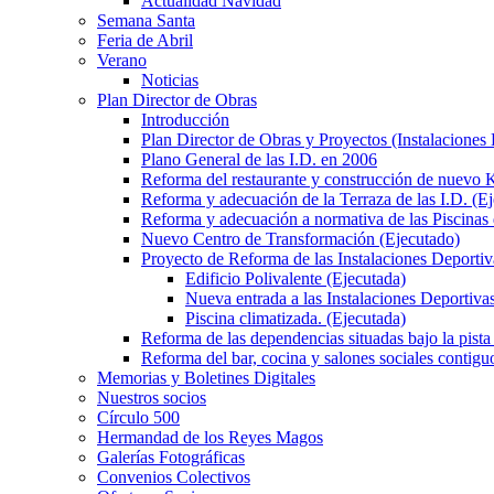
Actualidad Navidad
Semana Santa
Feria de Abril
Verano
Noticias
Plan Director de Obras
Introducción
Plan Director de Obras y Proyectos (Instalaciones
Plano General de las I.D. en 2006
Reforma del restaurante y construcción de nuevo K
Reforma y adecuación de la Terraza de las I.D. (E
Reforma y adecuación a normativa de las Piscinas 
Nuevo Centro de Transformación (Ejecutado)
Proyecto de Reforma de las Instalaciones Deportiv
Edificio Polivalente (Ejecutada)
Nueva entrada a las Instalaciones Deportivas
Piscina climatizada. (Ejecutada)
Reforma de las dependencias situadas bajo la pista 
Reforma del bar, cocina y salones sociales contiguo
Memorias y Boletines Digitales
Nuestros socios
Círculo 500
Hermandad de los Reyes Magos
Galerías Fotográficas
Convenios Colectivos