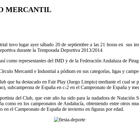
LO MERCANTIL
trial tuvo lugar ayer sábado 20 de septiembre a las 21 horas en sus in
 deportiva durante la Temporada Deportiva 2013/2014
la así como representantes del IMD y de la Federación Andaluza de Pira
írculo Mercantil e Industrial a pódium en sus categorías, ligas y campeo
lub que ha destacado en Fair Play (Juego Limpio) mediante el cual se p
smo), subcampeona de España en c-2 en el Campeonato de España y medal
eportista del Club, que este año ha sido para la nadadora de Natación 
aña como en los campeonatos de Andalucía, obteniendo entre otros muc
oro en el Campeonato de España de invierno en figuras por edad.