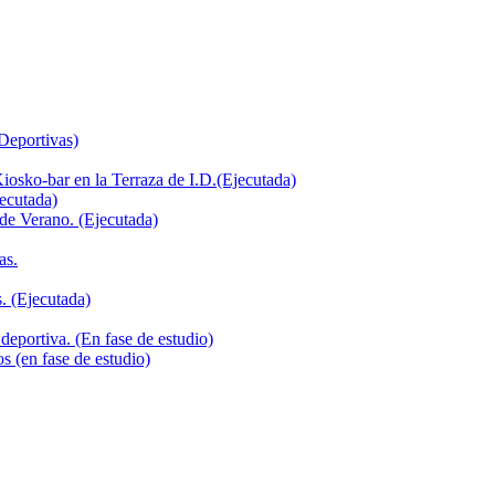
 Deportivas)
iosko-bar en la Terraza de I.D.(Ejecutada)
jecutada)
de Verano. (Ejecutada)
as.
. (Ejecutada)
deportiva. (En fase de estudio)
s (en fase de estudio)