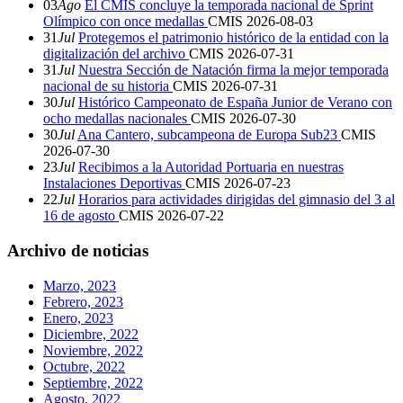
03
Ago
El CMIS concluye la temporada nacional de Sprint
Olímpico con once medallas
CMIS
2026-08-03
31
Jul
Protegemos el patrimonio histórico de la entidad con la
digitalización del archivo
CMIS
2026-07-31
31
Jul
Nuestra Sección de Natación firma la mejor temporada
nacional de su historia
CMIS
2026-07-31
30
Jul
Histórico Campeonato de España Junior de Verano con
ocho medallas nacionales
CMIS
2026-07-30
30
Jul
Ana Cantero, subcampeona de Europa Sub23
CMIS
2026-07-30
23
Jul
Recibimos a la Autoridad Portuaria en nuestras
Instalaciones Deportivas
CMIS
2026-07-23
22
Jul
Horarios para actividades dirigidas del gimnasio del 3 al
16 de agosto
CMIS
2026-07-22
Archivo de noticias
Marzo, 2023
Febrero, 2023
Enero, 2023
Diciembre, 2022
Noviembre, 2022
Octubre, 2022
Septiembre, 2022
Agosto, 2022