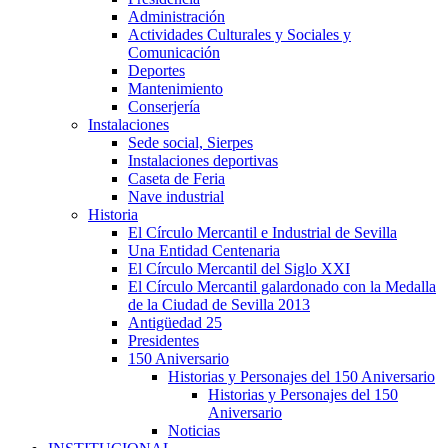
Administración
Actividades Culturales y Sociales y
Comunicación
Deportes
Mantenimiento
Conserjería
Instalaciones
Sede social, Sierpes
Instalaciones deportivas
Caseta de Feria
Nave industrial
Historia
El Círculo Mercantil e Industrial de Sevilla
Una Entidad Centenaria
El Círculo Mercantil del Siglo XXI
El Círculo Mercantil galardonado con la Medalla
de la Ciudad de Sevilla 2013
Antigüedad 25
Presidentes
150 Aniversario
Historias y Personajes del 150 Aniversario
Historias y Personajes del 150
Aniversario
Noticias