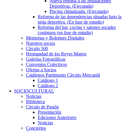
Nueva entrada a las Instalaciones
Deportivas. (Ejecutada)
Piscina climatizada. (Ejecutada)
Reforma de las dependencias situadas bajo la
pista deportiva. (En fase de estudio)
Reforma del bar, cocina y salones sociales
contiguos (en fase de estudio)
Memorias y Boletines Digitales
Nuestros socios
Círculo 500
Hermandad de los Reyes Magos
Galerías Fotográficas
Convenios Colectivos
Ofertas a Socios
Catálogos Patrimonio Círculo Mercantil
Catálogo 1
Catálogo 2
SOCIOCULTURAL
Noticias
Biblioteca
Círculo de Pasión
Presentación
Ediciones Anteriores
Noticias
Conciertos