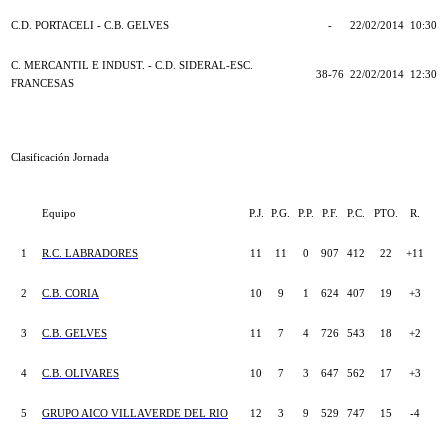
C.D. PORTACELI - C.B. GELVES
-
22/02/2014
10:30
C. MERCANTIL E INDUST. - C.D. SIDERAL-ESC.
38-76
22/02/2014
12:30
FRANCESAS
Clasificación Jornada
Equipo
P.J.
P.G.
P.P.
P.F.
P.C.
PTO.
R.
1
R.C. LABRADORES
11
11
0
907
412
22
+11
2
C.B. CORIA
10
9
1
624
407
19
+3
3
C.B. GELVES
11
7
4
726
543
18
+2
4
C.B. OLIVARES
10
7
3
647
562
17
+3
5
GRUPO AICO VILLAVERDE DEL RIO
12
3
9
529
747
15
-4