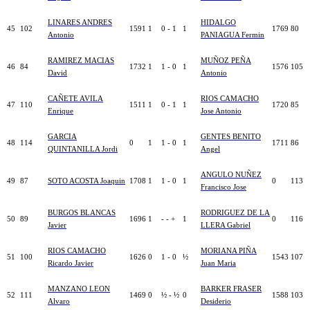
LINARES ANDRES
HIDALGO
45
102
1591
1
0 - 1
1
1769
80
Antonio
PANIAGUA Fermin
RAMIREZ MACIAS
MUÑOZ PEÑA
46
84
1732
1
1 - 0
1
1576
105
David
Antonio
CAÑETE AVILA
RIOS CAMACHO
47
110
1511
1
0 - 1
1
1720
85
Enrique
Jose Antonio
GARCIA
GENTES BENITO
48
114
0
1
1 - 0
1
1711
86
QUINTANILLA Jordi
Angel
ANGULO NUÑEZ
49
87
SOTO ACOSTA Joaquin
1708
1
1 - 0
1
0
113
Francisco Jose
BURGOS BLANCAS
RODRIGUEZ DE LA
50
89
1696
1
- - +
1
0
116
Javier
LLERA Gabriel
RIOS CAMACHO
MORIANA PIÑA
51
100
1626
0
1 - 0
½
1543
107
Ricardo Javier
Juan Maria
MANZANO LEON
BARKER FRASER
52
111
1469
0
½ - ½
0
1588
103
Alvaro
Desiderio