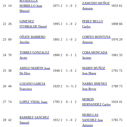
RIVADULLA
ZAMUDIO MUÑOZ
21
14
HORRILLO Juan
2071
2
1 - 0
2
1833
61
Antonio
Manuel
GIMENEZ
PEREZ BELLO
22
26
1995
2
1 - 0
2
1808
66
ITURRALDE Daniel
Carlos
OÑATE BARBERO
CORTES MONTOYA
23
69
1801
2
1 - 0
2
1976
29
Aurelio
Antonio
TORRES GONZALEZ
COBA MONCADA
24
70
1800
2
0 - 1
2
1961
33
Javier
Jacinto
AMIGO MARTIN Juan
MARIN MUÑOZ
25
38
1940
2
1 - 0
2
1791
72
De Dios
Jose Maria
LOZANO GARCIA
NARRO JIMENEZ
26
40
1929
2
½ - ½
2
1789
73
Francisco
Jose Reyes
MORON
27
74
LOPEZ VIDAL Isaac
1785
2
0 - 1
2
1916
41
HERNANDEZ Carlos
MORILLAS
RAMIREZ SANCHEZ
28
42
1912
2
1 - 0
2
SANCHEZ Jose
1785
75
Samuel
Antonio