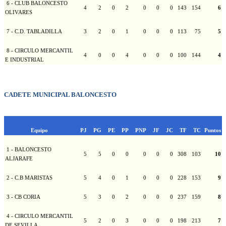
6 - CLUB BALONCESTO
4
2
0
2
0
0
0
143
154
6
OLIVARES
7 - C.D. TABLADILLA
3
2
0
1
0
0
0
113
75
5
8 - CIRCULO MERCANTIL
4
0
0
4
0
0
0
100
144
4
E INDUSTRIAL
CADETE MUNICIPAL BALONCESTO
Equipo
PJ
PG
PE
PP
PNP
JF
JC
TF
TC
Puntos
1 - BALONCESTO
5
5
0
0
0
0
0
308
103
10
ALJARAFE
2 - C.B MARISTAS
5
4
0
1
0
0
0
228
153
9
3 - CB CORIA
5
3
0
2
0
0
0
237
159
8
4 - CIRCULO MERCANTIL
5
2
0
3
0
0
0
198
213
7
DE SEVILLA