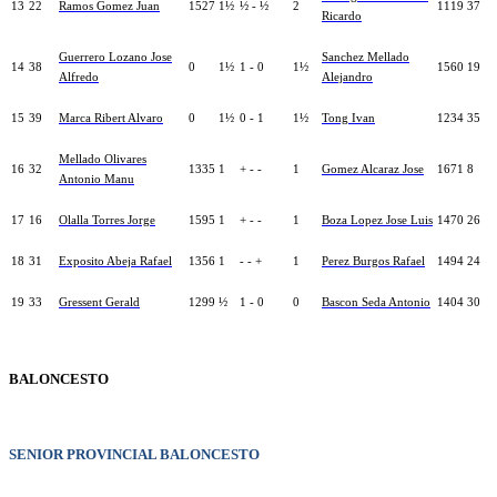
13
22
Ramos Gomez Juan
1527
1½
½ - ½
2
1119
37
Ricardo
Guerrero Lozano Jose
Sanchez Mellado
14
38
0
1½
1 - 0
1½
1560
19
Alfredo
Alejandro
15
39
Marca Ribert Alvaro
0
1½
0 - 1
1½
Tong Ivan
1234
35
Mellado Olivares
16
32
1335
1
+ - -
1
Gomez Alcaraz Jose
1671
8
Antonio Manu
17
16
Olalla Torres Jorge
1595
1
+ - -
1
Boza Lopez Jose Luis
1470
26
18
31
Exposito Abeja Rafael
1356
1
- - +
1
Perez Burgos Rafael
1494
24
19
33
Gressent Gerald
1299
½
1 - 0
0
Bascon Seda Antonio
1404
30
BALONCESTO
SENIOR PROVINCIAL BALONCESTO