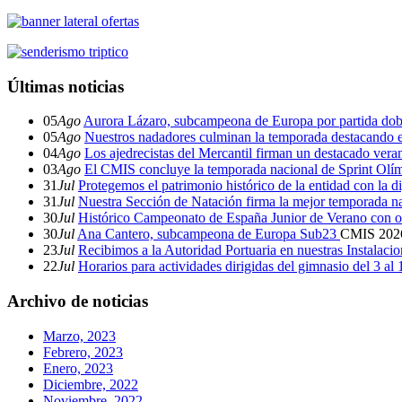
Últimas noticias
05
Ago
Aurora Lázaro, subcampeona de Europa por partida dob
05
Ago
Nuestros nadadores culminan la temporada destacando 
04
Ago
Los ajedrecistas del Mercantil firman un destacado ver
03
Ago
El CMIS concluye la temporada nacional de Sprint Olí
31
Jul
Protegemos el patrimonio histórico de la entidad con la d
31
Jul
Nuestra Sección de Natación firma la mejor temporada na
30
Jul
Histórico Campeonato de España Junior de Verano con o
30
Jul
Ana Cantero, subcampeona de Europa Sub23
CMIS
202
23
Jul
Recibimos a la Autoridad Portuaria en nuestras Instalaci
22
Jul
Horarios para actividades dirigidas del gimnasio del 3 al
Archivo de noticias
Marzo, 2023
Febrero, 2023
Enero, 2023
Diciembre, 2022
Noviembre, 2022