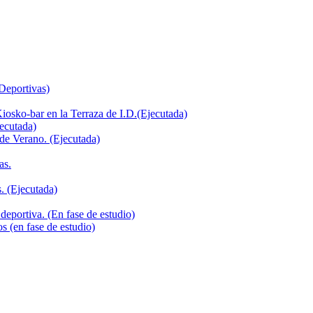
 Deportivas)
iosko-bar en la Terraza de I.D.(Ejecutada)
jecutada)
de Verano. (Ejecutada)
as.
. (Ejecutada)
deportiva. (En fase de estudio)
s (en fase de estudio)