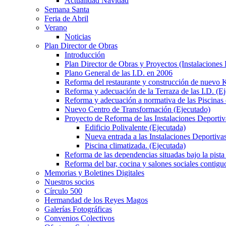
Actualidad Navidad
Semana Santa
Feria de Abril
Verano
Noticias
Plan Director de Obras
Introducción
Plan Director de Obras y Proyectos (Instalaciones
Plano General de las I.D. en 2006
Reforma del restaurante y construcción de nuevo K
Reforma y adecuación de la Terraza de las I.D. (E
Reforma y adecuación a normativa de las Piscinas 
Nuevo Centro de Transformación (Ejecutado)
Proyecto de Reforma de las Instalaciones Deportiv
Edificio Polivalente (Ejecutada)
Nueva entrada a las Instalaciones Deportivas
Piscina climatizada. (Ejecutada)
Reforma de las dependencias situadas bajo la pista 
Reforma del bar, cocina y salones sociales contiguo
Memorias y Boletines Digitales
Nuestros socios
Círculo 500
Hermandad de los Reyes Magos
Galerías Fotográficas
Convenios Colectivos