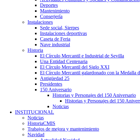
Deportes
Mantenimiento
Conserjería
Instalaciones
Sede social, Sierpes
Instalaciones deportivas
Caseta de Feria
Nave industrial
Historia
El Círculo Mercantil e Industrial de Sevilla
Una Entidad Centenaria
El Círculo Mercantil del Siglo XXI
El Círculo Mercantil galardonado con la Medalla d
Antigüedad 25
Presidentes
150 Aniversario
Historias y Personajes del 150 Aniversario
Historias y Personajes del 150 Aniver
Noticias
INSTITUCIONAL
Noticias
HistoriaCMIS
Trabajos de mejora y mantenimiento
Navidad