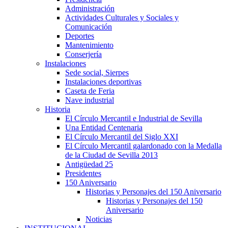
Administración
Actividades Culturales y Sociales y
Comunicación
Deportes
Mantenimiento
Conserjería
Instalaciones
Sede social, Sierpes
Instalaciones deportivas
Caseta de Feria
Nave industrial
Historia
El Círculo Mercantil e Industrial de Sevilla
Una Entidad Centenaria
El Círculo Mercantil del Siglo XXI
El Círculo Mercantil galardonado con la Medalla
de la Ciudad de Sevilla 2013
Antigüedad 25
Presidentes
150 Aniversario
Historias y Personajes del 150 Aniversario
Historias y Personajes del 150
Aniversario
Noticias