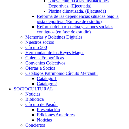
Nueva entrada a las Instalaciones
Deportivas. (Ejecutada)
Piscina climatizada. (Ejecutada)
Reforma de las dependencias situadas bajo la
pista deportiva. (En fase de estudio)
Reforma del bar, cocina y salones sociales
contiguos (en fase de estudio)
Memorias y Boletines Digitales
Nuestros socios
Círculo 500
Hermandad de los Reyes Magos
Galerías Fotográficas
Convenios Colectivos
Ofertas a Socios
Catálogos Patrimonio Círculo Mercantil
Catálogo 1
Catálogo 2
SOCIOCULTURAL
Noticias
Biblioteca
Círculo de Pasión
Presentación
Ediciones Anteriores
Noticias
Conciertos