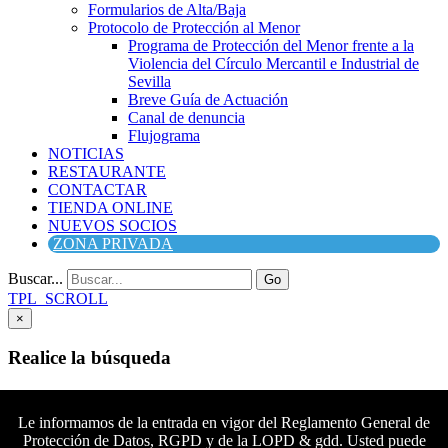
Formularios de Alta/Baja
Protocolo de Protección al Menor
Programa de Protección del Menor frente a la
Violencia del Círculo Mercantil e Industrial de
Sevilla
Breve Guía de Actuación
Canal de denuncia
Flujograma
NOTICIAS
RESTAURANTE
CONTACTAR
TIENDA ONLINE
NUEVOS SOCIOS
ZONA PRIVADA
Buscar...
Go
TPL_SCROLL
×
Realice la búsqueda
Buscar
Buscar
Le informamos de la entrada en vigor del Reglamento General de
Protección de Datos, RGPD y de la LOPD & gdd. Usted puede