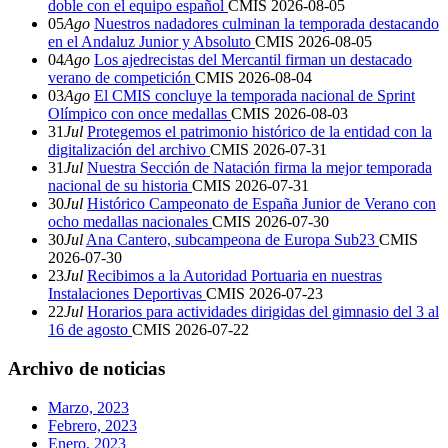
doble con el equipo español
CMIS
2026-08-05
05
Ago
Nuestros nadadores culminan la temporada destacando
en el Andaluz Junior y Absoluto
CMIS
2026-08-05
04
Ago
Los ajedrecistas del Mercantil firman un destacado
verano de competición
CMIS
2026-08-04
03
Ago
El CMIS concluye la temporada nacional de Sprint
Olímpico con once medallas
CMIS
2026-08-03
31
Jul
Protegemos el patrimonio histórico de la entidad con la
digitalización del archivo
CMIS
2026-07-31
31
Jul
Nuestra Sección de Natación firma la mejor temporada
nacional de su historia
CMIS
2026-07-31
30
Jul
Histórico Campeonato de España Junior de Verano con
ocho medallas nacionales
CMIS
2026-07-30
30
Jul
Ana Cantero, subcampeona de Europa Sub23
CMIS
2026-07-30
23
Jul
Recibimos a la Autoridad Portuaria en nuestras
Instalaciones Deportivas
CMIS
2026-07-23
22
Jul
Horarios para actividades dirigidas del gimnasio del 3 al
16 de agosto
CMIS
2026-07-22
Archivo de noticias
Marzo, 2023
Febrero, 2023
Enero, 2023