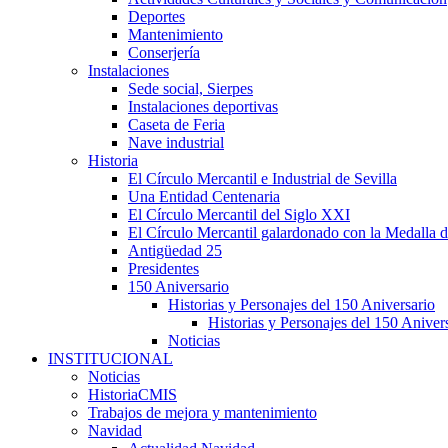
Deportes
Mantenimiento
Conserjería
Instalaciones
Sede social, Sierpes
Instalaciones deportivas
Caseta de Feria
Nave industrial
Historia
El Círculo Mercantil e Industrial de Sevilla
Una Entidad Centenaria
El Círculo Mercantil del Siglo XXI
El Círculo Mercantil galardonado con la Medalla d
Antigüedad 25
Presidentes
150 Aniversario
Historias y Personajes del 150 Aniversario
Historias y Personajes del 150 Aniver
Noticias
INSTITUCIONAL
Noticias
HistoriaCMIS
Trabajos de mejora y mantenimiento
Navidad