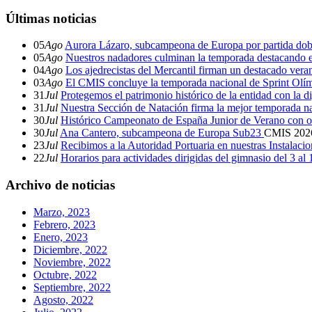
Últimas noticias
05
Ago
Aurora Lázaro, subcampeona de Europa por partida dob
05
Ago
Nuestros nadadores culminan la temporada destacando 
04
Ago
Los ajedrecistas del Mercantil firman un destacado ver
03
Ago
El CMIS concluye la temporada nacional de Sprint Olí
31
Jul
Protegemos el patrimonio histórico de la entidad con la d
31
Jul
Nuestra Sección de Natación firma la mejor temporada na
30
Jul
Histórico Campeonato de España Junior de Verano con o
30
Jul
Ana Cantero, subcampeona de Europa Sub23
CMIS
202
23
Jul
Recibimos a la Autoridad Portuaria en nuestras Instalaci
22
Jul
Horarios para actividades dirigidas del gimnasio del 3 al
Archivo de noticias
Marzo, 2023
Febrero, 2023
Enero, 2023
Diciembre, 2022
Noviembre, 2022
Octubre, 2022
Septiembre, 2022
Agosto, 2022