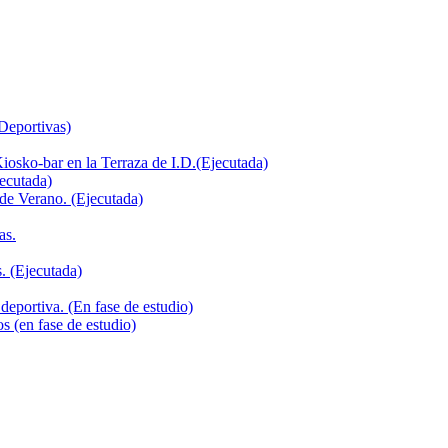
 Deportivas)
iosko-bar en la Terraza de I.D.(Ejecutada)
jecutada)
de Verano. (Ejecutada)
as.
. (Ejecutada)
deportiva. (En fase de estudio)
s (en fase de estudio)