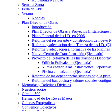
Actualidad Navidad
Semana Santa
Feria de Abril
Verano
Noticias
Plan Director de Obras
Introducción
Plan Director de Obras y Proyectos (Instalaciones
Plano General de las I.D. en 2006
Reforma del restaurante y construcción de nuevo K
Reforma y adecuación de la Terraza de las I.D. (E
Reforma y adecuación a normativa de las Piscinas 
Nuevo Centro de Transformación (Ejecutado)
Proyecto de Reforma de las Instalaciones Deportiv
Edificio Polivalente (Ejecutada)
Nueva entrada a las Instalaciones Deportivas
Piscina climatizada. (Ejecutada)
Reforma de las dependencias situadas bajo la pista 
Reforma del bar, cocina y salones sociales contiguo
Memorias y Boletines Digitales
Nuestros socios
Círculo 500
Hermandad de los Reyes Magos
Galerías Fotográficas
Convenios Colectivos