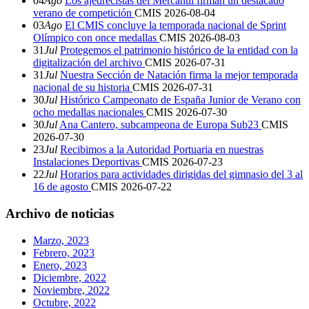
04
Ago
Los ajedrecistas del Mercantil firman un destacado
verano de competición
CMIS
2026-08-04
03
Ago
El CMIS concluye la temporada nacional de Sprint
Olímpico con once medallas
CMIS
2026-08-03
31
Jul
Protegemos el patrimonio histórico de la entidad con la
digitalización del archivo
CMIS
2026-07-31
31
Jul
Nuestra Sección de Natación firma la mejor temporada
nacional de su historia
CMIS
2026-07-31
30
Jul
Histórico Campeonato de España Junior de Verano con
ocho medallas nacionales
CMIS
2026-07-30
30
Jul
Ana Cantero, subcampeona de Europa Sub23
CMIS
2026-07-30
23
Jul
Recibimos a la Autoridad Portuaria en nuestras
Instalaciones Deportivas
CMIS
2026-07-23
22
Jul
Horarios para actividades dirigidas del gimnasio del 3 al
16 de agosto
CMIS
2026-07-22
Archivo de noticias
Marzo, 2023
Febrero, 2023
Enero, 2023
Diciembre, 2022
Noviembre, 2022
Octubre, 2022