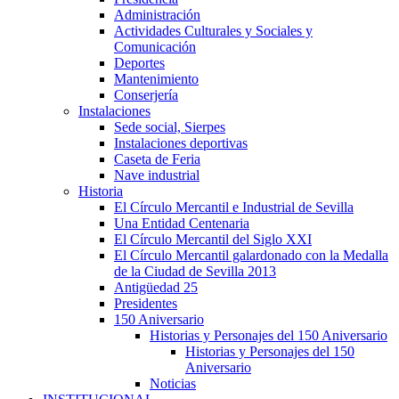
Administración
Actividades Culturales y Sociales y
Comunicación
Deportes
Mantenimiento
Conserjería
Instalaciones
Sede social, Sierpes
Instalaciones deportivas
Caseta de Feria
Nave industrial
Historia
El Círculo Mercantil e Industrial de Sevilla
Una Entidad Centenaria
El Círculo Mercantil del Siglo XXI
El Círculo Mercantil galardonado con la Medalla
de la Ciudad de Sevilla 2013
Antigüedad 25
Presidentes
150 Aniversario
Historias y Personajes del 150 Aniversario
Historias y Personajes del 150
Aniversario
Noticias