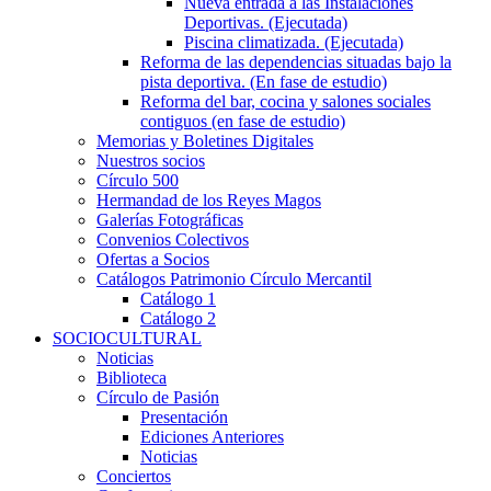
Nueva entrada a las Instalaciones
Deportivas. (Ejecutada)
Piscina climatizada. (Ejecutada)
Reforma de las dependencias situadas bajo la
pista deportiva. (En fase de estudio)
Reforma del bar, cocina y salones sociales
contiguos (en fase de estudio)
Memorias y Boletines Digitales
Nuestros socios
Círculo 500
Hermandad de los Reyes Magos
Galerías Fotográficas
Convenios Colectivos
Ofertas a Socios
Catálogos Patrimonio Círculo Mercantil
Catálogo 1
Catálogo 2
SOCIOCULTURAL
Noticias
Biblioteca
Círculo de Pasión
Presentación
Ediciones Anteriores
Noticias
Conciertos