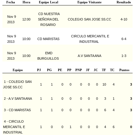
Fecha
Hora
Equipo Local
Equipo Visitante
Resultado
CD NUESTRA
Nov 9
12:00
SEÑORA DEL
COLEGIO SAN JOSE SS.CC
4-10
2013
ROSARIO
Nov 9
CIRCULO MERCANTIL E
10:00
CD MARISTAS
6-4
2013
INDUSTRIAL
Nov 9
EMD
10:00
A.V SANTA ANA
1-3
2013
BURGUILLOS
Equipo
PJ
PG
PE
PP
PNP
JF
JC
TF
TC
Puntos
1 - COLEGIO SAN
1
1
0
0
0
0
0
10
4
3
JOSE SS.CC
2 - A.V SANTA ANA
1
1
0
0
0
0
0
3
1
3
3 - CD MARISTAS
1
1
0
0
0
0
0
6
4
3
4 - CIRCULO
MERCANTIL E
1
0
0
1
0
0
0
4
6
0
INDUSTRIAL