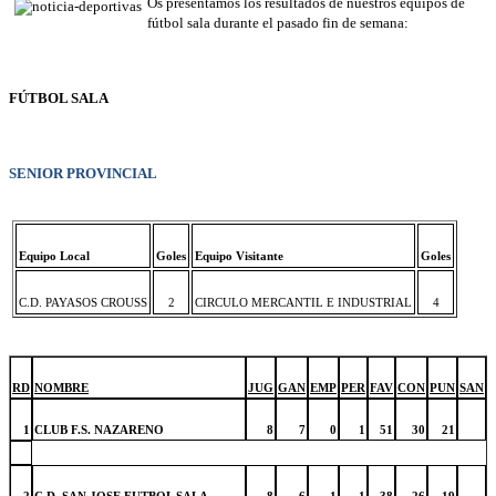
Os presentamos los resultados de nuestros equipos de
fútbol sala durante el pasado fin de semana:
FÚTBOL SALA
SENIOR PROVINCIAL
Equipo Local
Goles
Equipo Visitante
Goles
C.D. PAYASOS CROUSS
2
CIRCULO MERCANTIL E INDUSTRIAL
4
RD
NOMBRE
JUG
GAN
EMP
PER
FAV
CON
PUN
SAN
1
CLUB F.S. NAZARENO
8
7
0
1
51
30
21