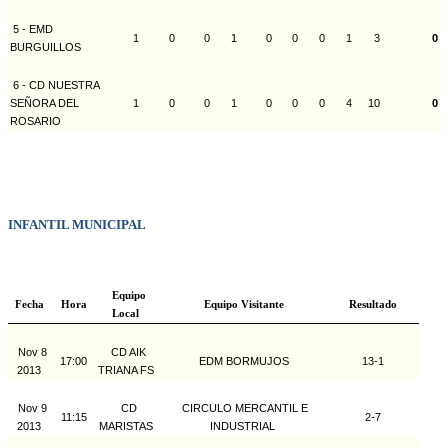
5 - EMD
1
0
0
1
0
0
0
1
3
0
BURGUILLOS
6 - CD NUESTRA
SEÑORA DEL
1
0
0
1
0
0
0
4
10
0
ROSARIO
INFANTIL MUNICIPAL
Equipo
Fecha
Hora
Equipo Visitante
Resultado
Local
Nov 8
CD AIK
17:00
EDM BORMUJOS
13-1
2013
TRIANA FS
Nov 9
CD
CIRCULO MERCANTIL E
11:15
2-7
2013
MARISTAS
INDUSTRIAL