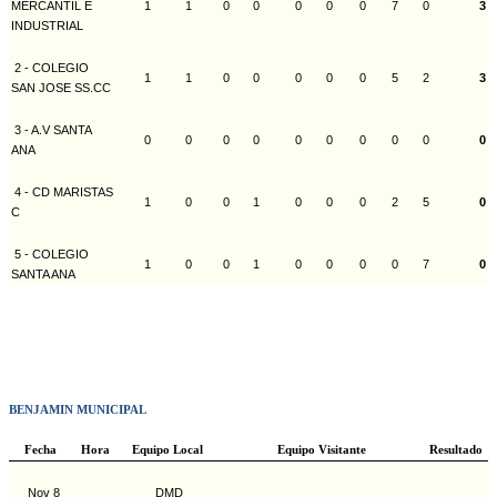
MERCANTIL E
1
1
0
0
0
0
0
7
0
3
INDUSTRIAL
2 - COLEGIO
1
1
0
0
0
0
0
5
2
3
SAN JOSE SS.CC
3 - A.V SANTA
0
0
0
0
0
0
0
0
0
0
ANA
4 - CD MARISTAS
1
0
0
1
0
0
0
2
5
0
C
5 - COLEGIO
1
0
0
1
0
0
0
0
7
0
SANTA ANA
BENJAMIN MUNICIPAL
Fecha
Hora
Equipo Local
Equipo Visitante
Resultado
Nov 8
DMD