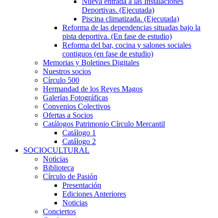
Nueva entrada a las Instalaciones
Deportivas. (Ejecutada)
Piscina climatizada. (Ejecutada)
Reforma de las dependencias situadas bajo la
pista deportiva. (En fase de estudio)
Reforma del bar, cocina y salones sociales
contiguos (en fase de estudio)
Memorias y Boletines Digitales
Nuestros socios
Círculo 500
Hermandad de los Reyes Magos
Galerías Fotográficas
Convenios Colectivos
Ofertas a Socios
Catálogos Patrimonio Círculo Mercantil
Catálogo 1
Catálogo 2
SOCIOCULTURAL
Noticias
Biblioteca
Círculo de Pasión
Presentación
Ediciones Anteriores
Noticias
Conciertos