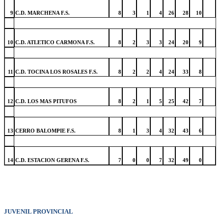
9
C.D. MARCHENA F.S.
8
3
1
4
26
28
10
10
C.D. ATLETICO CARMONA F.S.
8
2
3
3
24
20
9
11
C.D. TOCINA LOS ROSALES F.S.
8
2
2
4
24
33
8
12
C.D. LOS MAS PITUFOS
8
2
1
5
25
42
7
13
CERRO BALOMPIE F.S.
8
1
3
4
32
43
6
14
C.D. ESTACION GERENA F.S.
7
0
0
7
32
49
0
JUVENIL PROVINCIAL