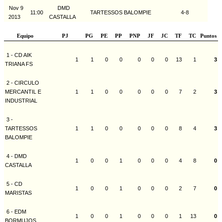
Nov 9
DMD
11:00
TARTESSOS BALOMPIE
4-8
2013
CASTALLA
Equipo
PJ
PG
PE
PP
PNP
JF
JC
TF
TC
Puntos
1 - CD AIK
1
1
0
0
0
0
0
13
1
3
TRIANA FS
2 - CIRCULO
MERCANTIL E
1
1
0
0
0
0
0
7
2
3
INDUSTRIAL
3 -
TARTESSOS
1
1
0
0
0
0
0
8
4
3
BALOMPIE
4 - DMD
1
0
0
1
0
0
0
4
8
0
CASTALLA
5 - CD
1
0
0
1
0
0
0
2
7
0
MARISTAS
6 - EDM
1
0
0
1
0
0
0
1
13
0
BORMUJOS