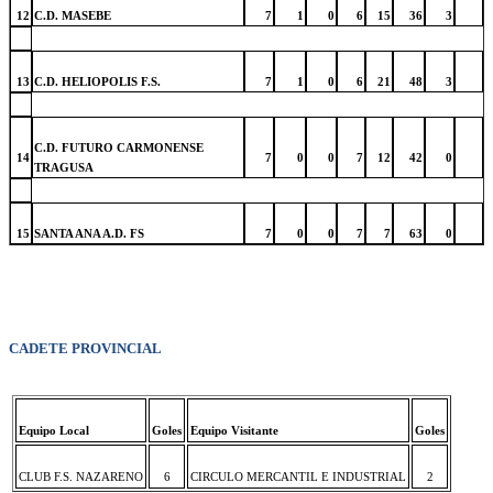
12
C.D. MASEBE
7
1
0
6
15
36
3
13
C.D. HELIOPOLIS F.S.
7
1
0
6
21
48
3
C.D. FUTURO CARMONENSE
14
7
0
0
7
12
42
0
TRAGUSA
15
SANTA ANA A.D. FS
7
0
0
7
7
63
0
CADETE PROVINCIAL
Equipo Local
Goles
Equipo Visitante
Goles
CLUB F.S. NAZARENO
6
CIRCULO MERCANTIL E INDUSTRIAL
2