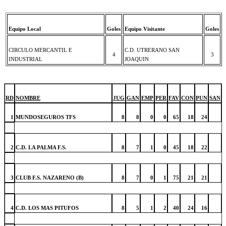
Equipo Local
Goles
Equipo Visitante
Goles
CIRCULO MERCANTIL E
C.D. UTRERANO SAN
4
3
INDUSTRIAL
JOAQUIN
RD
NOMBRE
JUG
GAN
EMP
PER
FAV
CON
PUN
SAN
1
MUNDOSEGUROS TFS
8
8
0
0
65
18
24
2
C.D. LA PALMA F.S.
8
7
1
0
45
18
22
3
CLUB F.S. NAZARENO (B)
8
7
0
1
75
21
21
4
C.D. LOS MAS PITUFOS
8
5
1
2
40
24
16