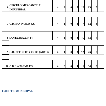
CIRCULO MERCANTIL E
6
4
2
0
2
12
13
6
INDUSTRIAL
7
C.D. SAN PABLO F.S.
4
1
0
3
7
12
3
8
SANTA ANA A.D. FS
4
1
0
3
6
13
3
9
C.D. DEPORTE Y OCIO (ADYO)
4
1
0
3
12
26
3
10
C.D. LA PALMA F.S.
4
0
0
4
1
34
0
CADETE MUNICIPAL