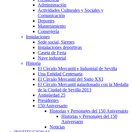
Administración
Actividades Culturales y Sociales y
Comunicación
Deportes
Mantenimiento
Conserjería
Instalaciones
Sede social, Sierpes
Instalaciones deportivas
Caseta de Feria
Nave industrial
Historia
El Círculo Mercantil e Industrial de Sevilla
Una Entidad Centenaria
El Círculo Mercantil del Siglo XXI
El Círculo Mercantil galardonado con la Medalla
de la Ciudad de Sevilla 2013
Antigüedad 25
Presidentes
150 Aniversario
Historias y Personajes del 150 Aniversario
Historias y Personajes del 150
Aniversario
Noticias