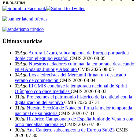
E INDUSTRIAL
Últimas noticias
05
Ago
Aurora Lázaro, subcampeona de Europa por partida
doble con el equipo español
CMIS
2026-08-05
05
Ago
Nuestros nadadores culminan la temporada destacando
en el Andaluz Junior y Absoluto
CMIS
2026-08-05
04
Ago
Los ajedrecistas del Mercantil firman un destacado
verano de competición
CMIS
2026-08-04
03
Ago
El CMIS concluye la temporada nacional de Sprint
Olímpico con once medallas
CMIS
2026-08-03
31
Jul
Protegemos el patrimonio histórico de la entidad con la
digitalización del archivo
CMIS
2026-07-31
31
Jul
Nuestra Sección de Natación firma la mejor temporada
nacional de su historia
CMIS
2026-07-31
30
Jul
Histórico Campeonato de España Junior de Verano con
ocho medallas nacionales
CMIS
2026-07-30
30
Jul
Ana Cantero, subcampeona de Europa Sub23
CMIS
2026-07-30