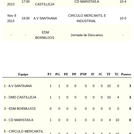
17:00
CD MARISTAS A
10-4
2013
CASTILLEJA
Nov 8
CIRCULO MERCANTIL E
19:00
A.V SANTA ANA
10-0
2013
INDUSTRIAL
EDM
-
-
Jornada de Descanso
-
BORMUJOS
Equipo
PJ
PG
PE
PP
PNP
JF
JC
TF
TC
Puntos
1 - A.V SANTA ANA
1
1
0
0
0
0
0
10
0
3
2 - DMD CASTILLEJA
1
1
0
0
0
0
0
10
4
3
3 - EDM BORMUJOS
0
0
0
0
0
0
0
0
0
0
4 - CD MARISTAS A
1
0
0
1
0
0
0
4
10
0
5 - CIRCULO MERCANTIL
1
0
0
1
0
0
0
0
10
0