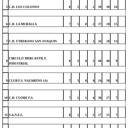
5
C.D. LOS COLONOS
8
5
1
2
30
30
16
6
C.D. LA MURALLA
7
5
0
2
37
18
15
7
C.D. UTRERANO SAN JOAQUIN
7
4
1
2
26
20
13
CIRCULO MERCANTIL E
8
8
3
0
5
40
40
9
INDUSTRIAL
9
CLUB F.S. NAZARENO (A)
7
3
0
4
24
38
9
10
C.D. CUORE F.S.
7
2
1
4
30
27
7
11
S.A.N.E.L.
8
2
1
5
27
51
7