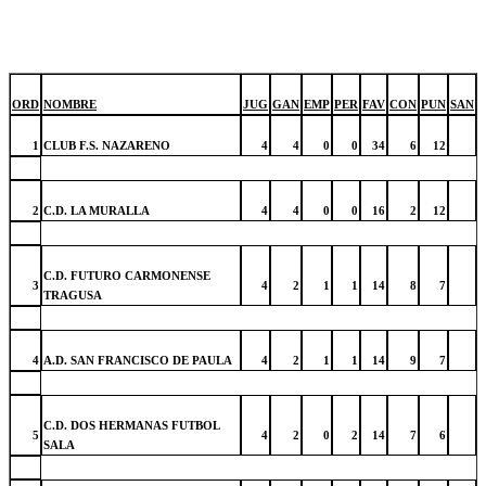
ORD
NOMBRE
JUG
GAN
EMP
PER
FAV
CON
PUN
SAN
1
CLUB F.S. NAZARENO
4
4
0
0
34
6
12
2
C.D. LA MURALLA
4
4
0
0
16
2
12
C.D. FUTURO CARMONENSE
3
4
2
1
1
14
8
7
TRAGUSA
4
A.D. SAN FRANCISCO DE PAULA
4
2
1
1
14
9
7
C.D. DOS HERMANAS FUTBOL
5
4
2
0
2
14
7
6
SALA