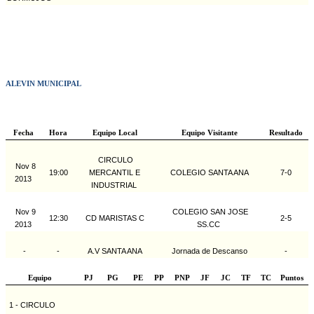
ALEVIN MUNICIPAL
Fecha
Hora
Equipo Local
Equipo Visitante
Resultado
CIRCULO
Nov 8
19:00
MERCANTIL E
COLEGIO SANTA ANA
7-0
2013
INDUSTRIAL
Nov 9
COLEGIO SAN JOSE
12:30
CD MARISTAS C
2-5
2013
SS.CC
-
-
A.V SANTA ANA
Jornada de Descanso
-
Equipo
PJ
PG
PE
PP
PNP
JF
JC
TF
TC
Puntos
1 - CIRCULO