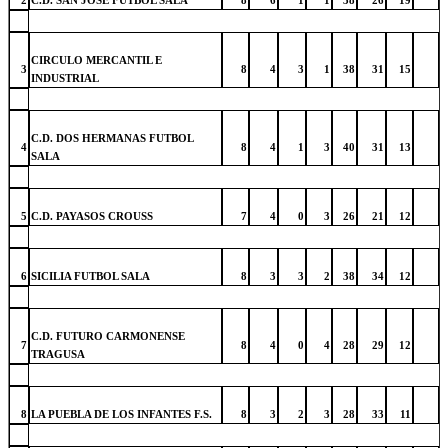
2
C.D. SAN JOSE FUTBOL SALA
8
6
1
1
38
26
19
CIRCULO MERCANTIL E
3
8
4
3
1
38
31
15
INDUSTRIAL
C.D. DOS HERMANAS FUTBOL
4
8
4
1
3
40
31
13
SALA
5
C.D. PAYASOS CROUSS
7
4
0
3
26
21
12
6
SICILIA FUTBOL SALA
8
3
3
2
38
34
12
C.D. FUTURO CARMONENSE
7
8
4
0
4
28
29
12
TRAGUSA
8
LA PUEBLA DE LOS INFANTES F.S.
8
3
2
3
28
33
11