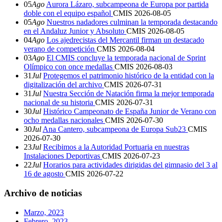
05
Ago
Aurora Lázaro, subcampeona de Europa por partida
doble con el equipo español
CMIS
2026-08-05
05
Ago
Nuestros nadadores culminan la temporada destacando
en el Andaluz Junior y Absoluto
CMIS
2026-08-05
04
Ago
Los ajedrecistas del Mercantil firman un destacado
verano de competición
CMIS
2026-08-04
03
Ago
El CMIS concluye la temporada nacional de Sprint
Olímpico con once medallas
CMIS
2026-08-03
31
Jul
Protegemos el patrimonio histórico de la entidad con la
digitalización del archivo
CMIS
2026-07-31
31
Jul
Nuestra Sección de Natación firma la mejor temporada
nacional de su historia
CMIS
2026-07-31
30
Jul
Histórico Campeonato de España Junior de Verano con
ocho medallas nacionales
CMIS
2026-07-30
30
Jul
Ana Cantero, subcampeona de Europa Sub23
CMIS
2026-07-30
23
Jul
Recibimos a la Autoridad Portuaria en nuestras
Instalaciones Deportivas
CMIS
2026-07-23
22
Jul
Horarios para actividades dirigidas del gimnasio del 3 al
16 de agosto
CMIS
2026-07-22
Archivo de noticias
Marzo, 2023
Febrero, 2023