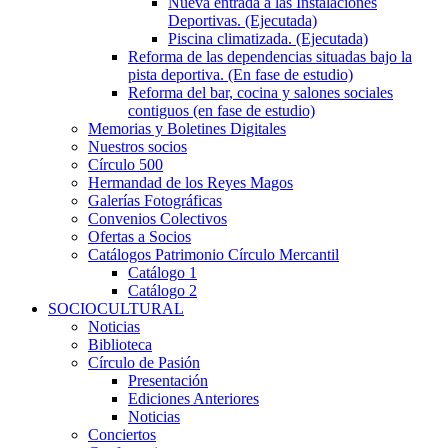
Nueva entrada a las Instalaciones
Deportivas. (Ejecutada)
Piscina climatizada. (Ejecutada)
Reforma de las dependencias situadas bajo la
pista deportiva. (En fase de estudio)
Reforma del bar, cocina y salones sociales
contiguos (en fase de estudio)
Memorias y Boletines Digitales
Nuestros socios
Círculo 500
Hermandad de los Reyes Magos
Galerías Fotográficas
Convenios Colectivos
Ofertas a Socios
Catálogos Patrimonio Círculo Mercantil
Catálogo 1
Catálogo 2
SOCIOCULTURAL
Noticias
Biblioteca
Círculo de Pasión
Presentación
Ediciones Anteriores
Noticias
Conciertos