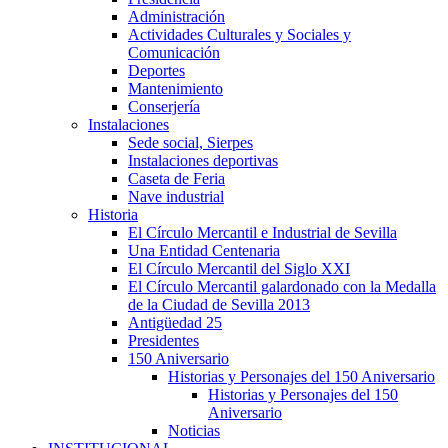
Administración
Actividades Culturales y Sociales y
Comunicación
Deportes
Mantenimiento
Conserjería
Instalaciones
Sede social, Sierpes
Instalaciones deportivas
Caseta de Feria
Nave industrial
Historia
El Círculo Mercantil e Industrial de Sevilla
Una Entidad Centenaria
El Círculo Mercantil del Siglo XXI
El Círculo Mercantil galardonado con la Medalla
de la Ciudad de Sevilla 2013
Antigüedad 25
Presidentes
150 Aniversario
Historias y Personajes del 150 Aniversario
Historias y Personajes del 150
Aniversario
Noticias