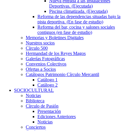
Nueva entrada a las Instalaciones
Deportivas. (Ejecutada)
Piscina climatizada. (Ejecutada)
Reforma de las dependencias situadas bajo la
pista deportiva. (En fase de estudio)
Reforma del bar, cocina y salones sociales
contiguos (en fase de estudio)
Memorias y Boletines Digitales
Nuestros socios
Círculo 500
Hermandad de los Reyes Magos
Galerías Fotográficas
Convenios Colectivos
Ofertas a Socios
Catálogos Patrimonio Círculo Mercantil
Catálogo 1
Catálogo 2
SOCIOCULTURAL
Noticias
Biblioteca
Círculo de Pasión
Presentación
Ediciones Anteriores
Noticias
Conciertos