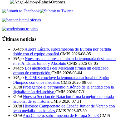
Últimas noticias
05
Ago
Aurora Lázaro, subcampeona de Europa por partida
doble con el equipo español
CMIS
2026-08-05
05
Ago
Nuestros nadadores culminan la temporada destacando
en el Andaluz Junior y Absoluto
CMIS
2026-08-05
04
Ago
Los ajedrecistas del Mercantil firman un destacado
verano de competición
CMIS
2026-08-04
03
Ago
El CMIS concluye la temporada nacional de Sprint
Olímpico con once medallas
CMIS
2026-08-03
31
Jul
Protegemos el patrimonio histórico de la entidad con la
digitalización del archivo
CMIS
2026-07-31
31
Jul
Nuestra Sección de Natación firma la mejor temporada
nacional de su historia
CMIS
2026-07-31
30
Jul
Histórico Campeonato de España Junior de Verano con
ocho medallas nacionales
CMIS
2026-07-30
30
Jul
Ana Cantero, subcampeona de Europa Sub23
CMIS