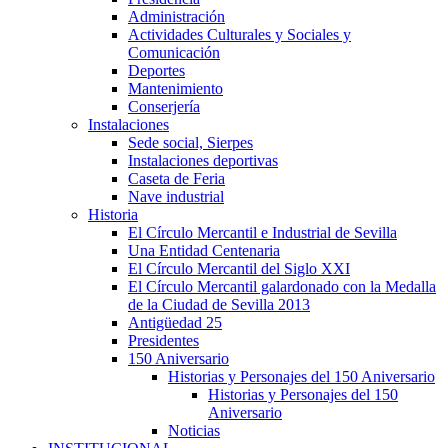
Administración
Actividades Culturales y Sociales y
Comunicación
Deportes
Mantenimiento
Conserjería
Instalaciones
Sede social, Sierpes
Instalaciones deportivas
Caseta de Feria
Nave industrial
Historia
El Círculo Mercantil e Industrial de Sevilla
Una Entidad Centenaria
El Círculo Mercantil del Siglo XXI
El Círculo Mercantil galardonado con la Medalla
de la Ciudad de Sevilla 2013
Antigüedad 25
Presidentes
150 Aniversario
Historias y Personajes del 150 Aniversario
Historias y Personajes del 150
Aniversario
Noticias