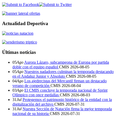
Actualidad Deportiva
Últimas noticias
05
Ago
Aurora Lázaro, subcampeona de Europa por partida
doble con el equipo español
CMIS
2026-08-05
05
Ago
Nuestros nadadores culminan la temporada destacando
en el Andaluz Junior y Absoluto
CMIS
2026-08-05
04
Ago
Los ajedrecistas del Mercantil firman un destacado
verano de competición
CMIS
2026-08-04
03
Ago
El CMIS concluye la temporada nacional de Sprint
Olímpico con once medallas
CMIS
2026-08-03
31
Jul
Protegemos el patrimonio histórico de la entidad con la
digitalización del archivo
CMIS
2026-07-31
31
Jul
Nuestra Sección de Natación firma la mejor temporada
nacional de su historia
CMIS
2026-07-31