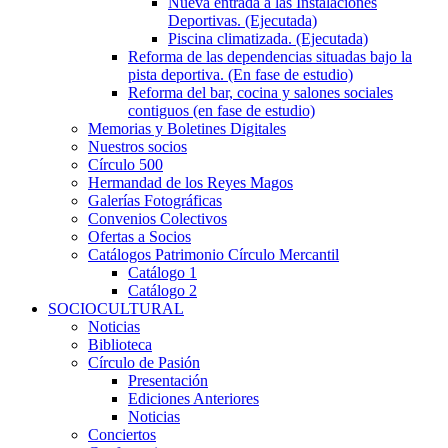
Nueva entrada a las Instalaciones
Deportivas. (Ejecutada)
Piscina climatizada. (Ejecutada)
Reforma de las dependencias situadas bajo la
pista deportiva. (En fase de estudio)
Reforma del bar, cocina y salones sociales
contiguos (en fase de estudio)
Memorias y Boletines Digitales
Nuestros socios
Círculo 500
Hermandad de los Reyes Magos
Galerías Fotográficas
Convenios Colectivos
Ofertas a Socios
Catálogos Patrimonio Círculo Mercantil
Catálogo 1
Catálogo 2
SOCIOCULTURAL
Noticias
Biblioteca
Círculo de Pasión
Presentación
Ediciones Anteriores
Noticias
Conciertos