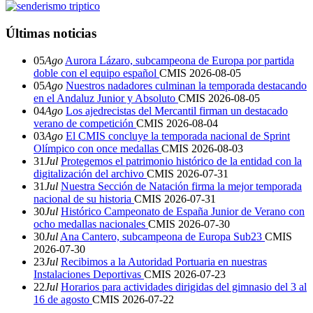
Últimas noticias
05
Ago
Aurora Lázaro, subcampeona de Europa por partida
doble con el equipo español
CMIS
2026-08-05
05
Ago
Nuestros nadadores culminan la temporada destacando
en el Andaluz Junior y Absoluto
CMIS
2026-08-05
04
Ago
Los ajedrecistas del Mercantil firman un destacado
verano de competición
CMIS
2026-08-04
03
Ago
El CMIS concluye la temporada nacional de Sprint
Olímpico con once medallas
CMIS
2026-08-03
31
Jul
Protegemos el patrimonio histórico de la entidad con la
digitalización del archivo
CMIS
2026-07-31
31
Jul
Nuestra Sección de Natación firma la mejor temporada
nacional de su historia
CMIS
2026-07-31
30
Jul
Histórico Campeonato de España Junior de Verano con
ocho medallas nacionales
CMIS
2026-07-30
30
Jul
Ana Cantero, subcampeona de Europa Sub23
CMIS
2026-07-30
23
Jul
Recibimos a la Autoridad Portuaria en nuestras
Instalaciones Deportivas
CMIS
2026-07-23
22
Jul
Horarios para actividades dirigidas del gimnasio del 3 al
16 de agosto
CMIS
2026-07-22