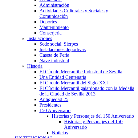
Administración
Actividades Culturales y Sociales y
Comunicación
Deportes
Mantenimiento
Conserjería
Instalaciones
Sede social, Sierpes
Instalaciones deportivas
Caseta de Feria
Nave industrial
Historia
El Círculo Mercantil e Industrial de Sevilla
Una Entidad Centenaria
El Círculo Mercantil del Siglo XXI
El Círculo Mercantil galardonado con la Medalla
de la Ciudad de Sevilla 2013
Antigüedad 25
Presidentes
150 Aniversario
Historias y Personajes del 150 Aniversario
Historias y Personajes del 150
Aniversario
Noticias