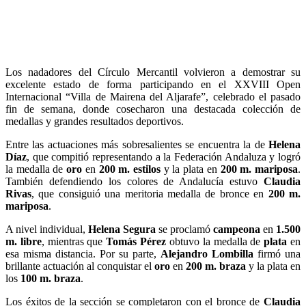
Los nadadores del Círculo Mercantil volvieron a demostrar su
excelente estado de forma participando en el XXVIII Open
Internacional “Villa de Mairena del Aljarafe”, celebrado el pasado
fin de semana, donde cosecharon una destacada colección de
medallas y grandes resultados deportivos.
Entre las actuaciones más sobresalientes se encuentra la de
Helena
Díaz
, que compitió representando a la Federación Andaluza y logró
la medalla de
oro
en
200 m. estilos
y la plata en
200 m. mariposa
.
También defendiendo los colores de Andalucía estuvo
Claudia
Rivas
, que consiguió una meritoria medalla de bronce en
200 m.
mariposa
.
A nivel individual,
Helena Segura
se proclamó
campeona
en
1.500
m. libre
, mientras que
Tomás Pérez
obtuvo la medalla de
plata
en
esa misma distancia. Por su parte,
Alejandro Lombilla
firmó una
brillante actuación al conquistar el
oro
en
200 m. braza
y la plata en
los
100 m. braza
.
Los éxitos de la sección se completaron con el bronce de
Claudia