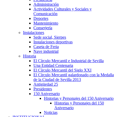
Administración
Actividades Culturales y Sociales y
Comunicación
Deportes
Mantenimiento
Conserjería
Instalaciones
Sede social, Sierpes
Instalaciones deportivas
Caseta de Feria
Nave industrial
Historia
El Círculo Mercantil e Industrial de Sevilla
Una Entidad Centenaria
El Círculo Mercantil del Siglo XXI
El Círculo Mercantil galardonado con la Medalla
de la Ciudad de Sevilla 2013
Antigüedad 25
Presidentes
150 Aniversario
Historias y Personajes del 150 Aniversario
Historias y Personajes del 150
Aniversario
Noticias