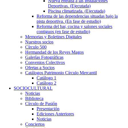
Nueva entrada a las Instalaciones
Deportivas. (Ejecutada)
Piscina climatizada. (Ejecutada)
Reforma de las dependencias situadas bajo la
pista deportiva. (En fase de estudio)
Reforma del bar, cocina y salones sociales
contiguos (en fase de estudio)
Memorias y Boletines Digitales
Nuestros socios
Círculo 500
Hermandad de los Reyes Magos
Galerías Fotográficas
Convenios Colectivos
Ofertas a Socios
Catálogos Patrimonio Círculo Mercantil
Catálogo 1
Catálogo 2
SOCIOCULTURAL
Noticias
Biblioteca
Círculo de Pasión
Presentación
Ediciones Anteriores
Noticias
Conciertos