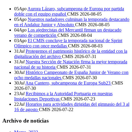
05
Ago
Aurora Lázaro, subcampeona de Europa por partida
doble con el equipo español
CMIS
2026-08-05
05
Ago
Nuestros nadadores culminan la temporada destacando
en el Andaluz Junior y Absoluto
CMIS
2026-08-05
04
Ago
Los ajedrecistas del Mercantil firman un destacado
verano de competición
CMIS
2026-08-04
03
Ago
El CMIS concluye la temporada nacional de Sprint
Olímpico con once medallas
CMIS
2026-08-03
31
Jul
Protegemos el patrimonio histórico de la entidad con la
digitalización del archivo
CMIS
2026-07-31
31
Jul
Nuestra Sección de Natación firma la mejor temporada
nacional de su historia
CMIS
2026-07-31
30
Jul
Histórico Campeonato de España Junior de Verano con
ocho medallas nacionales
CMIS
2026-07-30
30
Jul
Ana Cantero, subcampeona de Europa Sub23
CMIS
2026-07-30
23
Jul
Recibimos a la Autoridad Portuaria en nuestras
Instalaciones Deportivas
CMIS
2026-07-23
22
Jul
Horarios para actividades dirigidas del gimnasio del 3 al
16 de agosto
CMIS
2026-07-22
Archivo de noticias