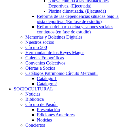
Nueva entrada a las Instalaciones
Deportivas. (Ejecutada)
Piscina climatizada. (Ejecutada)
Reforma de las dependencias situadas bajo la
pista deportiva. (En fase de estudio)
Reforma del bar, cocina y salones sociales
contiguos (en fase de estudio)
Memorias y Boletines Digitales
Nuestros socios
Círculo 500
Hermandad de los Reyes Magos
Galerías Fotográficas
Convenios Colectivos
Ofertas a Socios
Catálogos Patrimonio Círculo Mercantil
Catálogo 1
Catálogo 2
SOCIOCULTURAL
Noticias
Biblioteca
Círculo de Pasión
Presentación
Ediciones Anteriores
Noticias
Conciertos