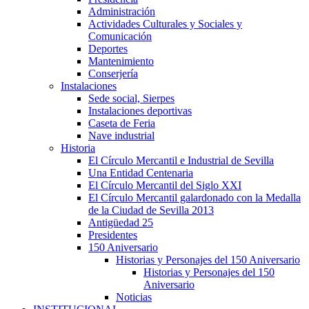
Administración
Actividades Culturales y Sociales y
Comunicación
Deportes
Mantenimiento
Conserjería
Instalaciones
Sede social, Sierpes
Instalaciones deportivas
Caseta de Feria
Nave industrial
Historia
El Círculo Mercantil e Industrial de Sevilla
Una Entidad Centenaria
El Círculo Mercantil del Siglo XXI
El Círculo Mercantil galardonado con la Medalla
de la Ciudad de Sevilla 2013
Antigüedad 25
Presidentes
150 Aniversario
Historias y Personajes del 150 Aniversario
Historias y Personajes del 150
Aniversario
Noticias