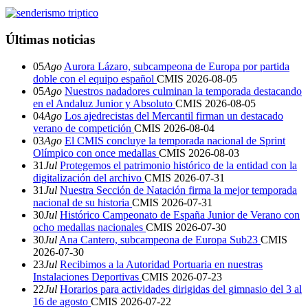
Últimas noticias
05
Ago
Aurora Lázaro, subcampeona de Europa por partida
doble con el equipo español
CMIS
2026-08-05
05
Ago
Nuestros nadadores culminan la temporada destacando
en el Andaluz Junior y Absoluto
CMIS
2026-08-05
04
Ago
Los ajedrecistas del Mercantil firman un destacado
verano de competición
CMIS
2026-08-04
03
Ago
El CMIS concluye la temporada nacional de Sprint
Olímpico con once medallas
CMIS
2026-08-03
31
Jul
Protegemos el patrimonio histórico de la entidad con la
digitalización del archivo
CMIS
2026-07-31
31
Jul
Nuestra Sección de Natación firma la mejor temporada
nacional de su historia
CMIS
2026-07-31
30
Jul
Histórico Campeonato de España Junior de Verano con
ocho medallas nacionales
CMIS
2026-07-30
30
Jul
Ana Cantero, subcampeona de Europa Sub23
CMIS
2026-07-30
23
Jul
Recibimos a la Autoridad Portuaria en nuestras
Instalaciones Deportivas
CMIS
2026-07-23
22
Jul
Horarios para actividades dirigidas del gimnasio del 3 al
16 de agosto
CMIS
2026-07-22