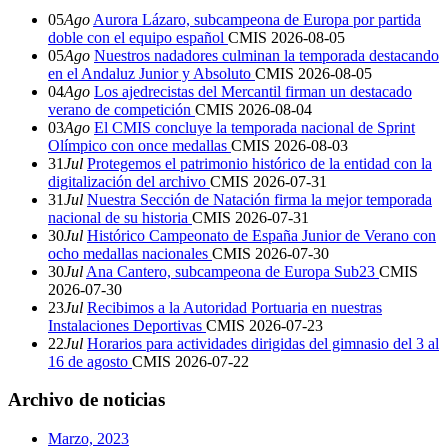
05
Ago
Aurora Lázaro, subcampeona de Europa por partida
doble con el equipo español
CMIS
2026-08-05
05
Ago
Nuestros nadadores culminan la temporada destacando
en el Andaluz Junior y Absoluto
CMIS
2026-08-05
04
Ago
Los ajedrecistas del Mercantil firman un destacado
verano de competición
CMIS
2026-08-04
03
Ago
El CMIS concluye la temporada nacional de Sprint
Olímpico con once medallas
CMIS
2026-08-03
31
Jul
Protegemos el patrimonio histórico de la entidad con la
digitalización del archivo
CMIS
2026-07-31
31
Jul
Nuestra Sección de Natación firma la mejor temporada
nacional de su historia
CMIS
2026-07-31
30
Jul
Histórico Campeonato de España Junior de Verano con
ocho medallas nacionales
CMIS
2026-07-30
30
Jul
Ana Cantero, subcampeona de Europa Sub23
CMIS
2026-07-30
23
Jul
Recibimos a la Autoridad Portuaria en nuestras
Instalaciones Deportivas
CMIS
2026-07-23
22
Jul
Horarios para actividades dirigidas del gimnasio del 3 al
16 de agosto
CMIS
2026-07-22
Archivo de noticias
Marzo, 2023