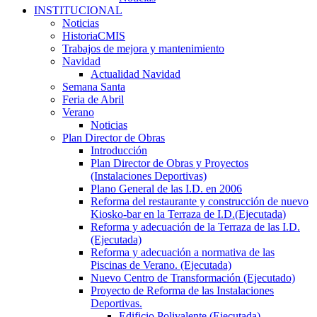
INSTITUCIONAL
Noticias
HistoriaCMIS
Trabajos de mejora y mantenimiento
Navidad
Actualidad Navidad
Semana Santa
Feria de Abril
Verano
Noticias
Plan Director de Obras
Introducción
Plan Director de Obras y Proyectos
(Instalaciones Deportivas)
Plano General de las I.D. en 2006
Reforma del restaurante y construcción de nuevo
Kiosko-bar en la Terraza de I.D.(Ejecutada)
Reforma y adecuación de la Terraza de las I.D.
(Ejecutada)
Reforma y adecuación a normativa de las
Piscinas de Verano. (Ejecutada)
Nuevo Centro de Transformación (Ejecutado)
Proyecto de Reforma de las Instalaciones
Deportivas.
Edificio Polivalente (Ejecutada)