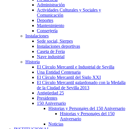
Administración
Actividades Culturales y Sociales y
Comunicación
Deportes
Mantenimiento
Conserjería
Instalaciones
Sede social, Sierpes
Instalaciones deportivas
Caseta de Feria
Nave industrial
Historia
El Círculo Mercantil e Industrial de Sevilla
Una Entidad Centenaria
El Círculo Mercantil del Siglo XXI
El Círculo Mercantil galardonado con la Medalla
de la Ciudad de Sevilla 2013
Antigüedad 25
Presidentes
150 Aniversario
Historias y Personajes del 150 Aniversario
Historias y Personajes del 150
Aniversario
Noticias