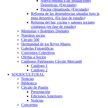
Nueva entrada a las Instalaciones
Deportivas. (Ejecutada)
Piscina climatizada. (Ejecutada)
Reforma de las dependencias situadas bajo la
pista deportiva. (En fase de estudio)
Reforma del bar, cocina y salones sociales
contiguos (en fase de estudio)
Memorias y Boletines Digitales
Nuestros socios
Círculo 500
Hermandad de los Reyes Magos
Galerías Fotográficas
Convenios Colectivos
Ofertas a Socios
Catálogos Patrimonio Círculo Mercantil
Catálogo 1
Catálogo 2
SOCIOCULTURAL
Noticias
Biblioteca
Círculo de Pasión
Presentación
Ediciones Anteriores
Noticias
Conciertos