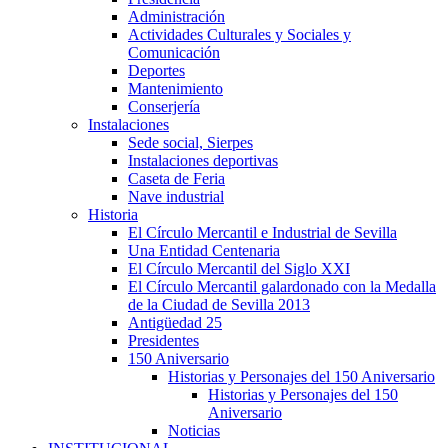
Administración
Actividades Culturales y Sociales y
Comunicación
Deportes
Mantenimiento
Conserjería
Instalaciones
Sede social, Sierpes
Instalaciones deportivas
Caseta de Feria
Nave industrial
Historia
El Círculo Mercantil e Industrial de Sevilla
Una Entidad Centenaria
El Círculo Mercantil del Siglo XXI
El Círculo Mercantil galardonado con la Medalla
de la Ciudad de Sevilla 2013
Antigüedad 25
Presidentes
150 Aniversario
Historias y Personajes del 150 Aniversario
Historias y Personajes del 150
Aniversario
Noticias