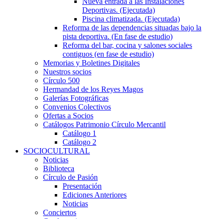
Nueva entrada a las Instalaciones
Deportivas. (Ejecutada)
Piscina climatizada. (Ejecutada)
Reforma de las dependencias situadas bajo la
pista deportiva. (En fase de estudio)
Reforma del bar, cocina y salones sociales
contiguos (en fase de estudio)
Memorias y Boletines Digitales
Nuestros socios
Círculo 500
Hermandad de los Reyes Magos
Galerías Fotográficas
Convenios Colectivos
Ofertas a Socios
Catálogos Patrimonio Círculo Mercantil
Catálogo 1
Catálogo 2
SOCIOCULTURAL
Noticias
Biblioteca
Círculo de Pasión
Presentación
Ediciones Anteriores
Noticias
Conciertos