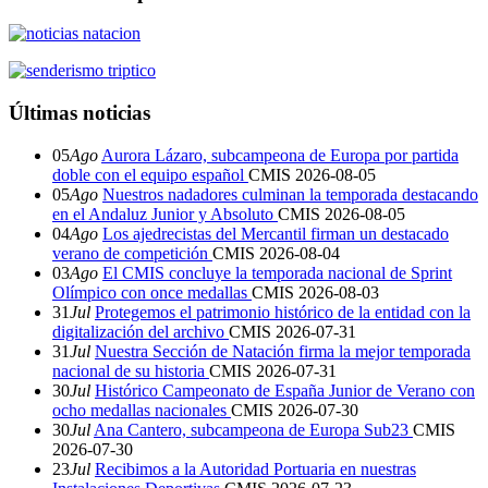
Últimas noticias
05
Ago
Aurora Lázaro, subcampeona de Europa por partida
doble con el equipo español
CMIS
2026-08-05
05
Ago
Nuestros nadadores culminan la temporada destacando
en el Andaluz Junior y Absoluto
CMIS
2026-08-05
04
Ago
Los ajedrecistas del Mercantil firman un destacado
verano de competición
CMIS
2026-08-04
03
Ago
El CMIS concluye la temporada nacional de Sprint
Olímpico con once medallas
CMIS
2026-08-03
31
Jul
Protegemos el patrimonio histórico de la entidad con la
digitalización del archivo
CMIS
2026-07-31
31
Jul
Nuestra Sección de Natación firma la mejor temporada
nacional de su historia
CMIS
2026-07-31
30
Jul
Histórico Campeonato de España Junior de Verano con
ocho medallas nacionales
CMIS
2026-07-30
30
Jul
Ana Cantero, subcampeona de Europa Sub23
CMIS
2026-07-30
23
Jul
Recibimos a la Autoridad Portuaria en nuestras