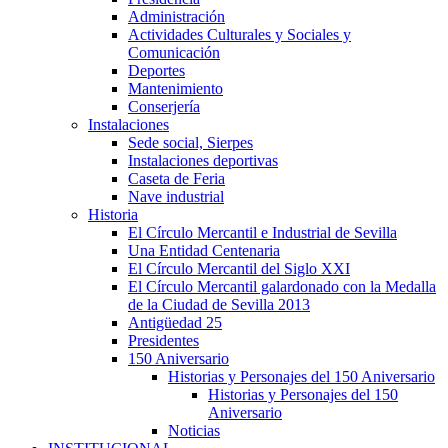
Administración
Actividades Culturales y Sociales y
Comunicación
Deportes
Mantenimiento
Conserjería
Instalaciones
Sede social, Sierpes
Instalaciones deportivas
Caseta de Feria
Nave industrial
Historia
El Círculo Mercantil e Industrial de Sevilla
Una Entidad Centenaria
El Círculo Mercantil del Siglo XXI
El Círculo Mercantil galardonado con la Medalla
de la Ciudad de Sevilla 2013
Antigüedad 25
Presidentes
150 Aniversario
Historias y Personajes del 150 Aniversario
Historias y Personajes del 150
Aniversario
Noticias