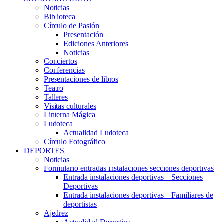
Noticias
Biblioteca
Círculo de Pasión
Presentación
Ediciones Anteriores
Noticias
Conciertos
Conferencias
Presentaciones de libros
Teatro
Talleres
Visitas culturales
Linterna Mágica
Ludoteca
Actualidad Ludoteca
Círculo Fotográfico
DEPORTES
Noticias
Formulario entradas instalaciones secciones deportivas
Entrada instalaciones deportivas – Secciones
Deportivas
Entrada instalaciones deportivas – Familiares de
deportistas
Ajedrez
Actualidad Deportiva