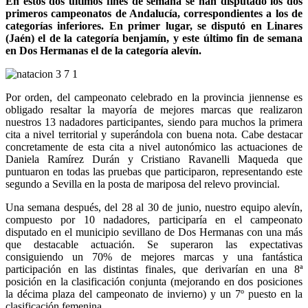
En estos dos últimos fines de semana se han disputado los dos
primeros campeonatos de Andalucía, correspondientes a los de
categorías inferiores. En primer lugar, se disputó en Linares
(Jaén) el de la categoría benjamín, y este último fin de semana
en Dos Hermanas el de la categoría alevín.
Por orden, del campeonato celebrado en la provincia jiennense es
obligado resaltar la mayoría de mejores marcas que realizaron
nuestros 13 nadadores participantes, siendo para muchos la primera
cita a nivel territorial y superándola con buena nota. Cabe destacar
concretamente de esta cita a nivel autonómico las actuaciones de
Daniela Ramírez Durán y Cristiano Ravanelli Maqueda que
puntuaron en todas las pruebas que participaron, representando este
segundo a Sevilla en la posta de mariposa del relevo provincial.
Una semana después, del 28 al 30 de junio, nuestro equipo alevín,
compuesto por 10 nadadores, participaría en el campeonato
disputado en el municipio sevillano de Dos Hermanas con una más
que destacable actuación. Se superaron las expectativas
consiguiendo un 70% de mejores marcas y una fantástica
participación en las distintas finales, que derivarían en una 8ª
posición en la clasificación conjunta (mejorando en dos posiciones
la décima plaza del campeonato de invierno) y un 7º puesto en la
clasificación femenina.