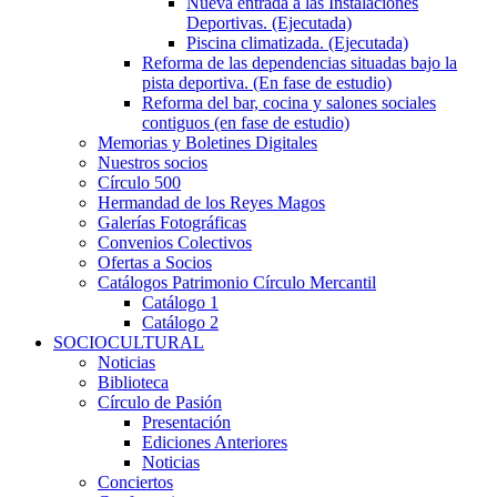
Nueva entrada a las Instalaciones
Deportivas. (Ejecutada)
Piscina climatizada. (Ejecutada)
Reforma de las dependencias situadas bajo la
pista deportiva. (En fase de estudio)
Reforma del bar, cocina y salones sociales
contiguos (en fase de estudio)
Memorias y Boletines Digitales
Nuestros socios
Círculo 500
Hermandad de los Reyes Magos
Galerías Fotográficas
Convenios Colectivos
Ofertas a Socios
Catálogos Patrimonio Círculo Mercantil
Catálogo 1
Catálogo 2
SOCIOCULTURAL
Noticias
Biblioteca
Círculo de Pasión
Presentación
Ediciones Anteriores
Noticias
Conciertos