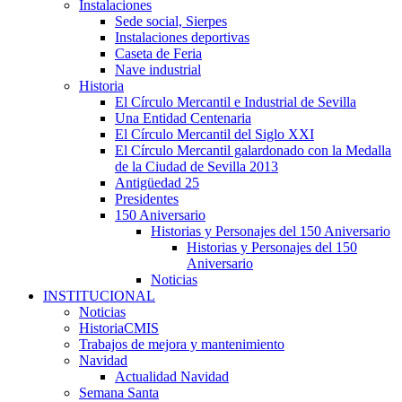
Instalaciones
Sede social, Sierpes
Instalaciones deportivas
Caseta de Feria
Nave industrial
Historia
El Círculo Mercantil e Industrial de Sevilla
Una Entidad Centenaria
El Círculo Mercantil del Siglo XXI
El Círculo Mercantil galardonado con la Medalla
de la Ciudad de Sevilla 2013
Antigüedad 25
Presidentes
150 Aniversario
Historias y Personajes del 150 Aniversario
Historias y Personajes del 150
Aniversario
Noticias
INSTITUCIONAL
Noticias
HistoriaCMIS
Trabajos de mejora y mantenimiento
Navidad
Actualidad Navidad
Semana Santa