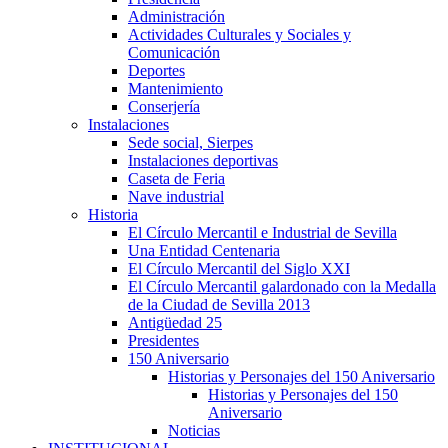
Administración
Actividades Culturales y Sociales y
Comunicación
Deportes
Mantenimiento
Conserjería
Instalaciones
Sede social, Sierpes
Instalaciones deportivas
Caseta de Feria
Nave industrial
Historia
El Círculo Mercantil e Industrial de Sevilla
Una Entidad Centenaria
El Círculo Mercantil del Siglo XXI
El Círculo Mercantil galardonado con la Medalla
de la Ciudad de Sevilla 2013
Antigüedad 25
Presidentes
150 Aniversario
Historias y Personajes del 150 Aniversario
Historias y Personajes del 150
Aniversario
Noticias