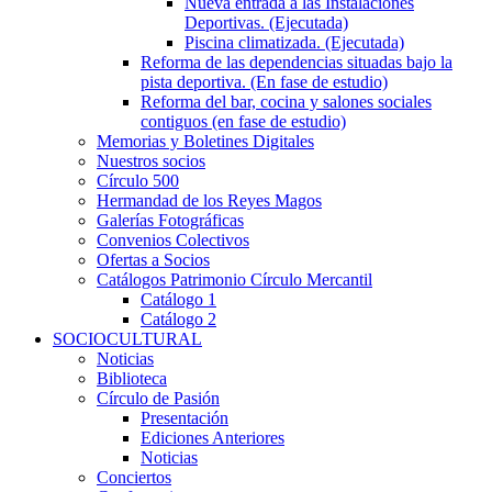
Nueva entrada a las Instalaciones
Deportivas. (Ejecutada)
Piscina climatizada. (Ejecutada)
Reforma de las dependencias situadas bajo la
pista deportiva. (En fase de estudio)
Reforma del bar, cocina y salones sociales
contiguos (en fase de estudio)
Memorias y Boletines Digitales
Nuestros socios
Círculo 500
Hermandad de los Reyes Magos
Galerías Fotográficas
Convenios Colectivos
Ofertas a Socios
Catálogos Patrimonio Círculo Mercantil
Catálogo 1
Catálogo 2
SOCIOCULTURAL
Noticias
Biblioteca
Círculo de Pasión
Presentación
Ediciones Anteriores
Noticias
Conciertos