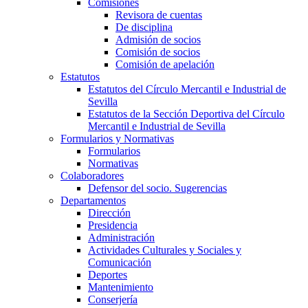
Comisiones
Revisora de cuentas
De disciplina
Admisión de socios
Comisión de socios
Comisión de apelación
Estatutos
Estatutos del Círculo Mercantil e Industrial de
Sevilla
Estatutos de la Sección Deportiva del Círculo
Mercantil e Industrial de Sevilla
Formularios y Normativas
Formularios
Normativas
Colaboradores
Defensor del socio. Sugerencias
Departamentos
Dirección
Presidencia
Administración
Actividades Culturales y Sociales y
Comunicación
Deportes
Mantenimiento
Conserjería