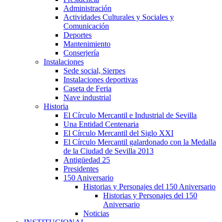
Administración
Actividades Culturales y Sociales y
Comunicación
Deportes
Mantenimiento
Conserjería
Instalaciones
Sede social, Sierpes
Instalaciones deportivas
Caseta de Feria
Nave industrial
Historia
El Círculo Mercantil e Industrial de Sevilla
Una Entidad Centenaria
El Círculo Mercantil del Siglo XXI
El Círculo Mercantil galardonado con la Medalla
de la Ciudad de Sevilla 2013
Antigüedad 25
Presidentes
150 Aniversario
Historias y Personajes del 150 Aniversario
Historias y Personajes del 150
Aniversario
Noticias