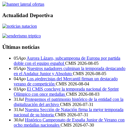
Actualidad Deportiva
Últimas noticias
05
Ago
Aurora Lázaro, subcampeona de Europa por partida
doble con el equipo español
CMIS
2026-08-05
05
Ago
Nuestros nadadores culminan la temporada destacando
en el Andaluz Junior y Absoluto
CMIS
2026-08-05
04
Ago
Los ajedrecistas del Mercantil firman un destacado
verano de competición
CMIS
2026-08-04
03
Ago
El CMIS concluye la temporada nacional de Sprint
Olímpico con once medallas
CMIS
2026-08-03
31
Jul
Protegemos el patrimonio histórico de la entidad con la
digitalización del archivo
CMIS
2026-07-31
31
Jul
Nuestra Sección de Natación firma la mejor temporada
nacional de su historia
CMIS
2026-07-31
30
Jul
Histórico Campeonato de España Junior de Verano con
ocho medallas nacionales
CMIS
2026-07-30