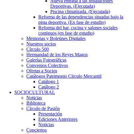
Nueva entrada a las Instalaciones
Deportivas. (Ejecutada)
Piscina climatizada. (Ejecutada)
Reforma de las dependencias situadas bajo la
pista deportiva. (En fase de estudio)
Reforma del bar, cocina y salones sociales
contiguos (en fase de estudio)
Memorias y Boletines Digitales
Nuestros socios
Círculo 500
Hermandad de los Reyes Magos
Galerías Fotográficas
Convenios Colectivos
Ofertas a Socios
Catálogos Patrimonio Círculo Mercantil
Catálogo 1
Catálogo 2
SOCIOCULTURAL
Noticias
Biblioteca
Círculo de Pasión
Presentación
Ediciones Anteriores
Noticias
Conciertos