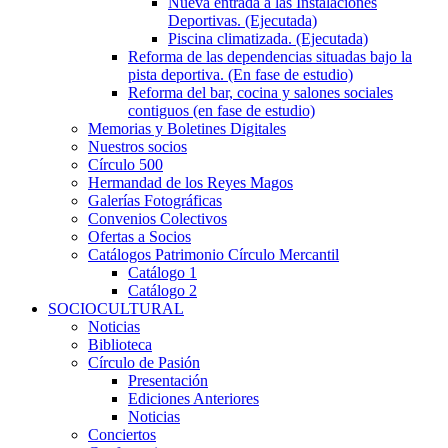
Nueva entrada a las Instalaciones
Deportivas. (Ejecutada)
Piscina climatizada. (Ejecutada)
Reforma de las dependencias situadas bajo la
pista deportiva. (En fase de estudio)
Reforma del bar, cocina y salones sociales
contiguos (en fase de estudio)
Memorias y Boletines Digitales
Nuestros socios
Círculo 500
Hermandad de los Reyes Magos
Galerías Fotográficas
Convenios Colectivos
Ofertas a Socios
Catálogos Patrimonio Círculo Mercantil
Catálogo 1
Catálogo 2
SOCIOCULTURAL
Noticias
Biblioteca
Círculo de Pasión
Presentación
Ediciones Anteriores
Noticias
Conciertos