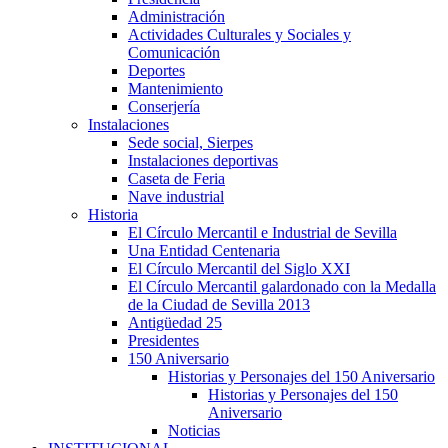
Administración
Actividades Culturales y Sociales y
Comunicación
Deportes
Mantenimiento
Conserjería
Instalaciones
Sede social, Sierpes
Instalaciones deportivas
Caseta de Feria
Nave industrial
Historia
El Círculo Mercantil e Industrial de Sevilla
Una Entidad Centenaria
El Círculo Mercantil del Siglo XXI
El Círculo Mercantil galardonado con la Medalla
de la Ciudad de Sevilla 2013
Antigüedad 25
Presidentes
150 Aniversario
Historias y Personajes del 150 Aniversario
Historias y Personajes del 150
Aniversario
Noticias