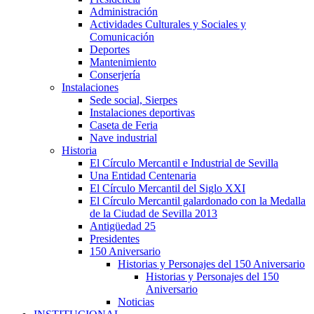
Administración
Actividades Culturales y Sociales y
Comunicación
Deportes
Mantenimiento
Conserjería
Instalaciones
Sede social, Sierpes
Instalaciones deportivas
Caseta de Feria
Nave industrial
Historia
El Círculo Mercantil e Industrial de Sevilla
Una Entidad Centenaria
El Círculo Mercantil del Siglo XXI
El Círculo Mercantil galardonado con la Medalla
de la Ciudad de Sevilla 2013
Antigüedad 25
Presidentes
150 Aniversario
Historias y Personajes del 150 Aniversario
Historias y Personajes del 150
Aniversario
Noticias