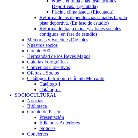
Nueva entrada a las Instalaciones
Deportivas. (Ejecutada)
Piscina climatizada. (Ejecutada)
Reforma de las dependencias situadas bajo la
pista deportiva. (En fase de estudio)
Reforma del bar, cocina y salones sociales
contiguos (en fase de estudio)
Memorias y Boletines Digitales
Nuestros socios
Círculo 500
Hermandad de los Reyes Magos
Galerías Fotográficas
Convenios Colectivos
Ofertas a Socios
Catálogos Patrimonio Círculo Mercantil
Catálogo 1
Catálogo 2
SOCIOCULTURAL
Noticias
Biblioteca
Círculo de Pasión
Presentación
Ediciones Anteriores
Noticias
Conciertos