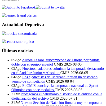
Actualidad Deportiva
Últimas noticias
05
Ago
Aurora Lázaro, subcampeona de Europa por partida
doble con el equipo español
CMIS
2026-08-05
05
Ago
Nuestros nadadores culminan la temporada destacando
en el Andaluz Junior y Absoluto
CMIS
2026-08-05
04
Ago
Los ajedrecistas del Mercantil firman un destacado
verano de competición
CMIS
2026-08-04
03
Ago
El CMIS concluye la temporada nacional de Sprint
Olímpico con once medallas
CMIS
2026-08-03
31
Jul
Protegemos el patrimonio histórico de la entidad con la
digitalización del archivo
CMIS
2026-07-31
31
Jul
Nuestra Sección de Natación firma la mejor temporada