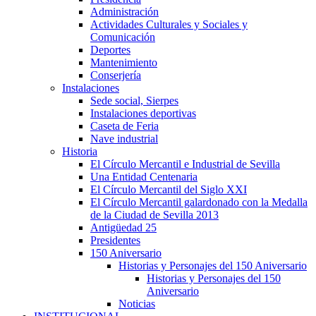
Administración
Actividades Culturales y Sociales y
Comunicación
Deportes
Mantenimiento
Conserjería
Instalaciones
Sede social, Sierpes
Instalaciones deportivas
Caseta de Feria
Nave industrial
Historia
El Círculo Mercantil e Industrial de Sevilla
Una Entidad Centenaria
El Círculo Mercantil del Siglo XXI
El Círculo Mercantil galardonado con la Medalla
de la Ciudad de Sevilla 2013
Antigüedad 25
Presidentes
150 Aniversario
Historias y Personajes del 150 Aniversario
Historias y Personajes del 150
Aniversario
Noticias