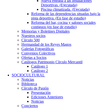
Nueva entrada a las Instalaciones
Deportivas. (Ejecutada)
Piscina climatizada. (Ejecutada)
Reforma de las dependencias situadas bajo la
pista deportiva. (En fase de estudio)
Reforma del bar, cocina y salones sociales
contiguos (en fase de estudio)
Memorias y Boletines Digitales
Nuestros socios
Círculo 500
Hermandad de los Reyes Magos
Galerías Fotográficas
Convenios Colectivos
Ofertas a Socios
Catálogos Patrimonio Círculo Mercantil
Catálogo 1
Catálogo 2
SOCIOCULTURAL
Noticias
Biblioteca
Círculo de Pasión
Presentación
Ediciones Anteriores
Noticias
Conciertos