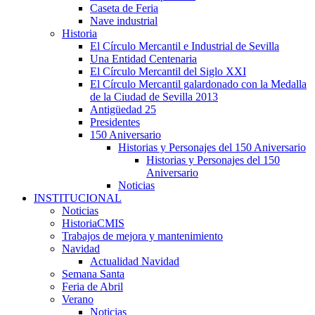
Caseta de Feria
Nave industrial
Historia
El Círculo Mercantil e Industrial de Sevilla
Una Entidad Centenaria
El Círculo Mercantil del Siglo XXI
El Círculo Mercantil galardonado con la Medalla
de la Ciudad de Sevilla 2013
Antigüedad 25
Presidentes
150 Aniversario
Historias y Personajes del 150 Aniversario
Historias y Personajes del 150
Aniversario
Noticias
INSTITUCIONAL
Noticias
HistoriaCMIS
Trabajos de mejora y mantenimiento
Navidad
Actualidad Navidad
Semana Santa
Feria de Abril
Verano
Noticias