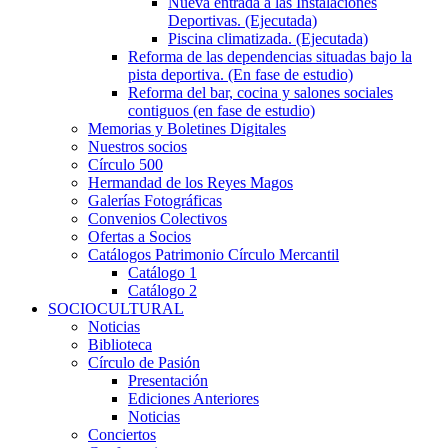
Nueva entrada a las Instalaciones
Deportivas. (Ejecutada)
Piscina climatizada. (Ejecutada)
Reforma de las dependencias situadas bajo la
pista deportiva. (En fase de estudio)
Reforma del bar, cocina y salones sociales
contiguos (en fase de estudio)
Memorias y Boletines Digitales
Nuestros socios
Círculo 500
Hermandad de los Reyes Magos
Galerías Fotográficas
Convenios Colectivos
Ofertas a Socios
Catálogos Patrimonio Círculo Mercantil
Catálogo 1
Catálogo 2
SOCIOCULTURAL
Noticias
Biblioteca
Círculo de Pasión
Presentación
Ediciones Anteriores
Noticias
Conciertos