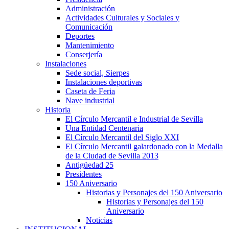
Administración
Actividades Culturales y Sociales y
Comunicación
Deportes
Mantenimiento
Conserjería
Instalaciones
Sede social, Sierpes
Instalaciones deportivas
Caseta de Feria
Nave industrial
Historia
El Círculo Mercantil e Industrial de Sevilla
Una Entidad Centenaria
El Círculo Mercantil del Siglo XXI
El Círculo Mercantil galardonado con la Medalla
de la Ciudad de Sevilla 2013
Antigüedad 25
Presidentes
150 Aniversario
Historias y Personajes del 150 Aniversario
Historias y Personajes del 150
Aniversario
Noticias