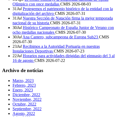
Olímpico con once medallas
CMIS
2026-08-03
31
Jul
Protegemos el patrimonio histórico de la entidad con la
digitalización del archivo
CMIS
2026-07-31
31
Jul
Nuestra Sección de Natación firma la mejor temporada
nacional de su historia
CMIS
2026-07-31
30
Jul
Histórico Campeonato de España Junior de Verano con
ocho medallas nacionales
CMIS
2026-07-30
30
Jul
Ana Cantero, subcampeona de Europa Sub23
CMIS
2026-07-30
23
Jul
Recibimos a la Autoridad Portuaria en nuestras
Instalaciones Deportivas
CMIS
2026-07-23
22
Jul
Horarios para actividades dirigidas del gimnasio del 3 al
16 de agosto
CMIS
2026-07-22
Archivo de noticias
Marzo, 2023
Febrero, 2023
Enero, 2023
Diciembre, 2022
Noviembre, 2022
Octubre, 2022
Septiembre, 2022
Agosto, 2022