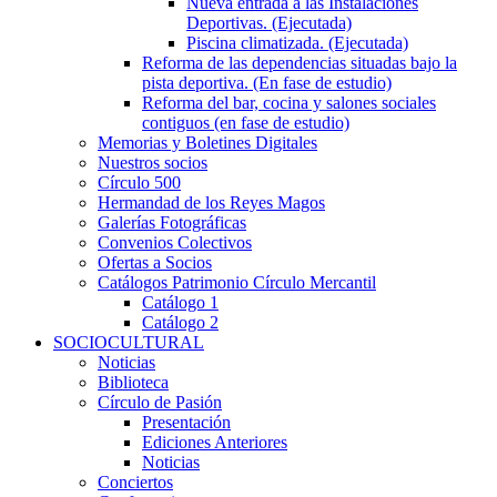
Nueva entrada a las Instalaciones
Deportivas. (Ejecutada)
Piscina climatizada. (Ejecutada)
Reforma de las dependencias situadas bajo la
pista deportiva. (En fase de estudio)
Reforma del bar, cocina y salones sociales
contiguos (en fase de estudio)
Memorias y Boletines Digitales
Nuestros socios
Círculo 500
Hermandad de los Reyes Magos
Galerías Fotográficas
Convenios Colectivos
Ofertas a Socios
Catálogos Patrimonio Círculo Mercantil
Catálogo 1
Catálogo 2
SOCIOCULTURAL
Noticias
Biblioteca
Círculo de Pasión
Presentación
Ediciones Anteriores
Noticias
Conciertos