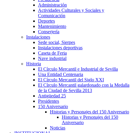
Administración
Actividades Culturales y Sociales y
Comunicación
Deportes
Mantenimiento
Conserjería
Instalaciones
Sede social, Sierpes
Instalaciones deportivas
Caseta de Feria
Nave industrial
Historia
El Círculo Mercantil e Industrial de Sevilla
Una Entidad Centenaria
El Círculo Mercantil del Siglo XXI
El Círculo Mercantil galardonado con la Medalla
de la Ciudad de Sevilla 2013
Antigüedad 25
Presidentes
150 Aniversario
Historias y Personajes del 150 Aniversario
Historias y Personajes del 150
Aniversario
Noticias