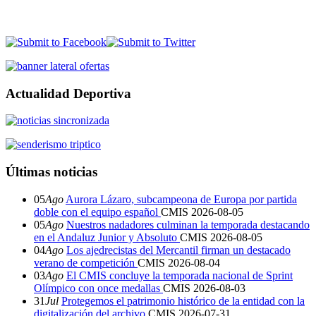
Actualidad Deportiva
Últimas noticias
05
Ago
Aurora Lázaro, subcampeona de Europa por partida
doble con el equipo español
CMIS
2026-08-05
05
Ago
Nuestros nadadores culminan la temporada destacando
en el Andaluz Junior y Absoluto
CMIS
2026-08-05
04
Ago
Los ajedrecistas del Mercantil firman un destacado
verano de competición
CMIS
2026-08-04
03
Ago
El CMIS concluye la temporada nacional de Sprint
Olímpico con once medallas
CMIS
2026-08-03
31
Jul
Protegemos el patrimonio histórico de la entidad con la
digitalización del archivo
CMIS
2026-07-31