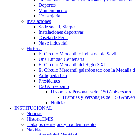
Deportes
Mantenimiento
Conserjería
Instalaciones
Sede social, Sierpes
Instalaciones deportivas
Caseta de Feria
Nave industrial
Historia
El Círculo Mercantil e Industrial de Sevilla
Una Entidad Centenaria
El Círculo Mercantil del Siglo XXI
El Círculo Mercantil galardonado con la Medalla d
Antigüedad 25
Presidentes
150 Aniversario
Historias y Personajes del 150 Aniversario
Historias y Personajes del 150 Aniver
Noticias
INSTITUCIONAL
Noticias
HistoriaCMIS
Trabajos de mejora y mantenimiento
Navidad