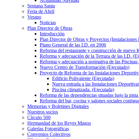
Actualidad Navidad
Semana Santa
Feria de Abril
Verano
Noticias
Plan Director de Obras
Introducción
Plan Director de Obras y Proyectos (Instalaciones
Plano General de las I.D. en 2006
Reforma del restaurante y construcción de nuevo K
Reforma y adecuación de la Terraza de las I.D. (E
Reforma y adecuación a normativa de las Piscinas 
Nuevo Centro de Transformación (Ejecutado)
Proyecto de Reforma de las Instalaciones Deportiv
Edificio Polivalente (Ejecutada)
Nueva entrada a las Instalaciones Deportivas
Piscina climatizada. (Ejecutada)
Reforma de las dependencias situadas bajo la pista 
Reforma del bar, cocina y salones sociales contiguo
Memorias y Boletines Digitales
Nuestros socios
Círculo 500
Hermandad de los Reyes Magos
Galerías Fotográficas
Convenios Colectivos