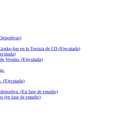
 Deportivas)
iosko-bar en la Terraza de I.D.(Ejecutada)
jecutada)
de Verano. (Ejecutada)
as.
. (Ejecutada)
deportiva. (En fase de estudio)
s (en fase de estudio)