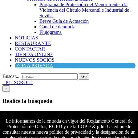
Programa de Protección del Menor frente a la
Violencia del Círculo Mercantil e Industrial de
Sevilla
Breve Guía de Actuación
Canal de denuncia
Flujograma
NOTICIAS
RESTAURANTE
CONTACTAR
TIENDA ONLINE
NUEVOS SOCIOS
ZONA PRIVADA
Buscar...
Go
TPL_SCROLL
×
Realice la búsqueda
Buscar
Buscar
Le informamos de la entrada en vigor del Reglamento General de
Protección de Datos, RGPD y de la LOPD & gdd. Usted puede
Síguenos en Facebook
consultar nuestra nueva política de privacidad y la designación de un
Síguenos en Twitter
delegado de protección de datos que le atenderá en sus derechos.