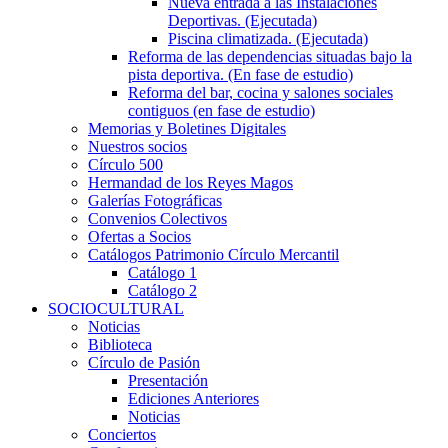
Nueva entrada a las Instalaciones
Deportivas. (Ejecutada)
Piscina climatizada. (Ejecutada)
Reforma de las dependencias situadas bajo la
pista deportiva. (En fase de estudio)
Reforma del bar, cocina y salones sociales
contiguos (en fase de estudio)
Memorias y Boletines Digitales
Nuestros socios
Círculo 500
Hermandad de los Reyes Magos
Galerías Fotográficas
Convenios Colectivos
Ofertas a Socios
Catálogos Patrimonio Círculo Mercantil
Catálogo 1
Catálogo 2
SOCIOCULTURAL
Noticias
Biblioteca
Círculo de Pasión
Presentación
Ediciones Anteriores
Noticias
Conciertos