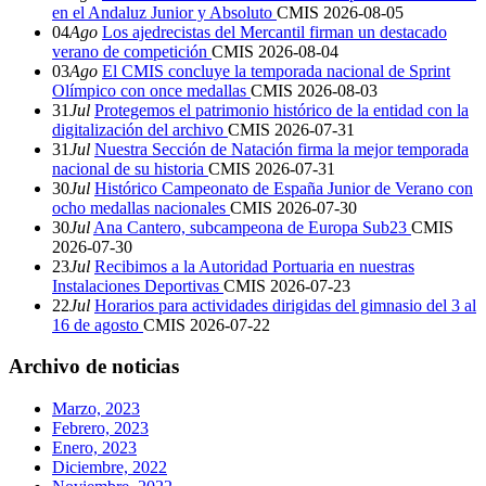
en el Andaluz Junior y Absoluto
CMIS
2026-08-05
04
Ago
Los ajedrecistas del Mercantil firman un destacado
verano de competición
CMIS
2026-08-04
03
Ago
El CMIS concluye la temporada nacional de Sprint
Olímpico con once medallas
CMIS
2026-08-03
31
Jul
Protegemos el patrimonio histórico de la entidad con la
digitalización del archivo
CMIS
2026-07-31
31
Jul
Nuestra Sección de Natación firma la mejor temporada
nacional de su historia
CMIS
2026-07-31
30
Jul
Histórico Campeonato de España Junior de Verano con
ocho medallas nacionales
CMIS
2026-07-30
30
Jul
Ana Cantero, subcampeona de Europa Sub23
CMIS
2026-07-30
23
Jul
Recibimos a la Autoridad Portuaria en nuestras
Instalaciones Deportivas
CMIS
2026-07-23
22
Jul
Horarios para actividades dirigidas del gimnasio del 3 al
16 de agosto
CMIS
2026-07-22
Archivo de noticias
Marzo, 2023
Febrero, 2023
Enero, 2023
Diciembre, 2022