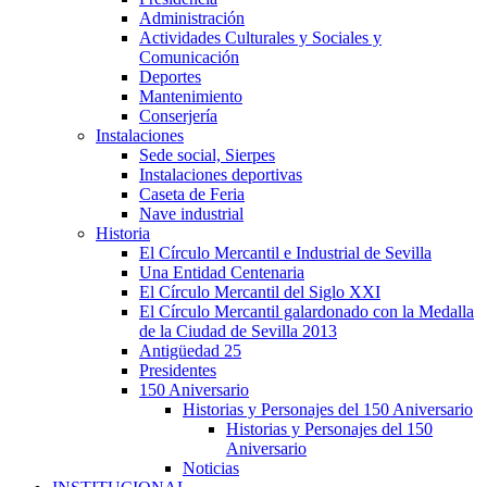
Administración
Actividades Culturales y Sociales y
Comunicación
Deportes
Mantenimiento
Conserjería
Instalaciones
Sede social, Sierpes
Instalaciones deportivas
Caseta de Feria
Nave industrial
Historia
El Círculo Mercantil e Industrial de Sevilla
Una Entidad Centenaria
El Círculo Mercantil del Siglo XXI
El Círculo Mercantil galardonado con la Medalla
de la Ciudad de Sevilla 2013
Antigüedad 25
Presidentes
150 Aniversario
Historias y Personajes del 150 Aniversario
Historias y Personajes del 150
Aniversario
Noticias