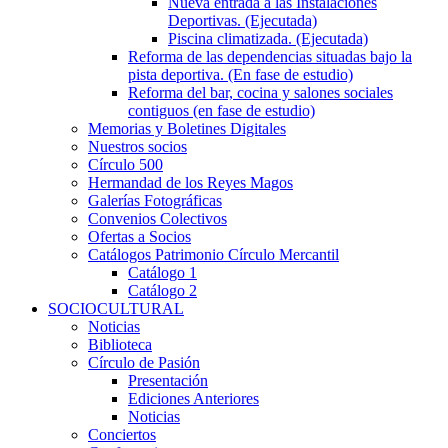
Nueva entrada a las Instalaciones
Deportivas. (Ejecutada)
Piscina climatizada. (Ejecutada)
Reforma de las dependencias situadas bajo la
pista deportiva. (En fase de estudio)
Reforma del bar, cocina y salones sociales
contiguos (en fase de estudio)
Memorias y Boletines Digitales
Nuestros socios
Círculo 500
Hermandad de los Reyes Magos
Galerías Fotográficas
Convenios Colectivos
Ofertas a Socios
Catálogos Patrimonio Círculo Mercantil
Catálogo 1
Catálogo 2
SOCIOCULTURAL
Noticias
Biblioteca
Círculo de Pasión
Presentación
Ediciones Anteriores
Noticias
Conciertos