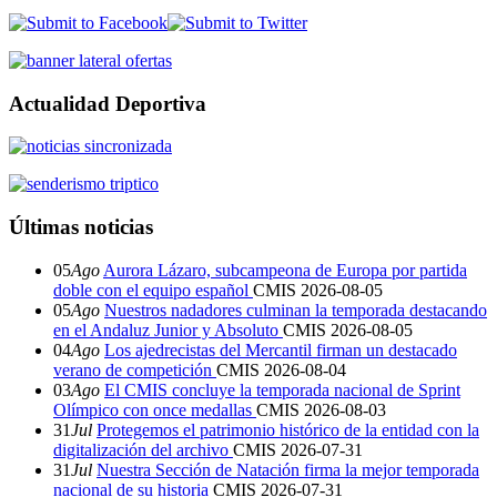
Actualidad Deportiva
Últimas noticias
05
Ago
Aurora Lázaro, subcampeona de Europa por partida
doble con el equipo español
CMIS
2026-08-05
05
Ago
Nuestros nadadores culminan la temporada destacando
en el Andaluz Junior y Absoluto
CMIS
2026-08-05
04
Ago
Los ajedrecistas del Mercantil firman un destacado
verano de competición
CMIS
2026-08-04
03
Ago
El CMIS concluye la temporada nacional de Sprint
Olímpico con once medallas
CMIS
2026-08-03
31
Jul
Protegemos el patrimonio histórico de la entidad con la
digitalización del archivo
CMIS
2026-07-31
31
Jul
Nuestra Sección de Natación firma la mejor temporada
nacional de su historia
CMIS
2026-07-31