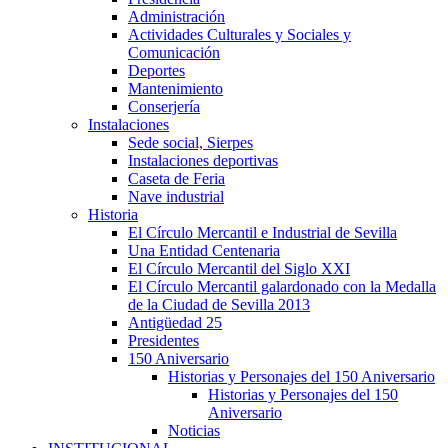
Administración
Actividades Culturales y Sociales y
Comunicación
Deportes
Mantenimiento
Conserjería
Instalaciones
Sede social, Sierpes
Instalaciones deportivas
Caseta de Feria
Nave industrial
Historia
El Círculo Mercantil e Industrial de Sevilla
Una Entidad Centenaria
El Círculo Mercantil del Siglo XXI
El Círculo Mercantil galardonado con la Medalla
de la Ciudad de Sevilla 2013
Antigüedad 25
Presidentes
150 Aniversario
Historias y Personajes del 150 Aniversario
Historias y Personajes del 150
Aniversario
Noticias