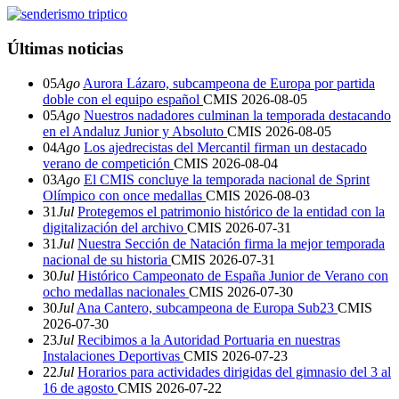
Últimas noticias
05
Ago
Aurora Lázaro, subcampeona de Europa por partida
doble con el equipo español
CMIS
2026-08-05
05
Ago
Nuestros nadadores culminan la temporada destacando
en el Andaluz Junior y Absoluto
CMIS
2026-08-05
04
Ago
Los ajedrecistas del Mercantil firman un destacado
verano de competición
CMIS
2026-08-04
03
Ago
El CMIS concluye la temporada nacional de Sprint
Olímpico con once medallas
CMIS
2026-08-03
31
Jul
Protegemos el patrimonio histórico de la entidad con la
digitalización del archivo
CMIS
2026-07-31
31
Jul
Nuestra Sección de Natación firma la mejor temporada
nacional de su historia
CMIS
2026-07-31
30
Jul
Histórico Campeonato de España Junior de Verano con
ocho medallas nacionales
CMIS
2026-07-30
30
Jul
Ana Cantero, subcampeona de Europa Sub23
CMIS
2026-07-30
23
Jul
Recibimos a la Autoridad Portuaria en nuestras
Instalaciones Deportivas
CMIS
2026-07-23
22
Jul
Horarios para actividades dirigidas del gimnasio del 3 al
16 de agosto
CMIS
2026-07-22