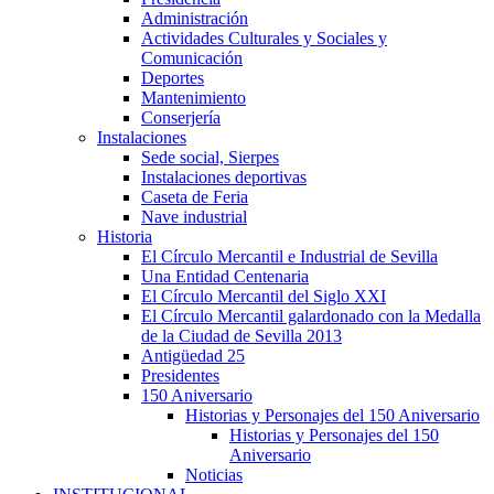
Administración
Actividades Culturales y Sociales y
Comunicación
Deportes
Mantenimiento
Conserjería
Instalaciones
Sede social, Sierpes
Instalaciones deportivas
Caseta de Feria
Nave industrial
Historia
El Círculo Mercantil e Industrial de Sevilla
Una Entidad Centenaria
El Círculo Mercantil del Siglo XXI
El Círculo Mercantil galardonado con la Medalla
de la Ciudad de Sevilla 2013
Antigüedad 25
Presidentes
150 Aniversario
Historias y Personajes del 150 Aniversario
Historias y Personajes del 150
Aniversario
Noticias