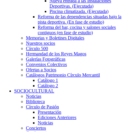
Nueva entrada a las Instalaciones
Deportivas. (Ejecutada)
Piscina climatizada. (Ejecutada)
Reforma de las dependencias situadas bajo la
pista deportiva. (En fase de estudio)
Reforma del bar, cocina y salones sociales
contiguos (en fase de estudio)
Memorias y Boletines Digitales
Nuestros socios
Círculo 500
Hermandad de los Reyes Magos
Galerías Fotográficas
Convenios Colectivos
Ofertas a Socios
Catálogos Patrimonio Círculo Mercantil
Catálogo 1
Catálogo 2
SOCIOCULTURAL
Noticias
Biblioteca
Círculo de Pasión
Presentación
Ediciones Anteriores
Noticias
Conciertos