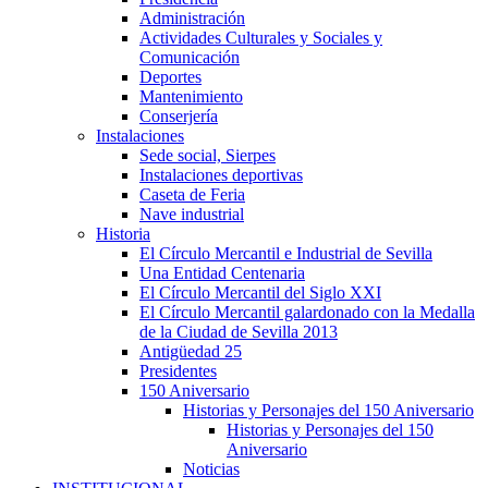
Administración
Actividades Culturales y Sociales y
Comunicación
Deportes
Mantenimiento
Conserjería
Instalaciones
Sede social, Sierpes
Instalaciones deportivas
Caseta de Feria
Nave industrial
Historia
El Círculo Mercantil e Industrial de Sevilla
Una Entidad Centenaria
El Círculo Mercantil del Siglo XXI
El Círculo Mercantil galardonado con la Medalla
de la Ciudad de Sevilla 2013
Antigüedad 25
Presidentes
150 Aniversario
Historias y Personajes del 150 Aniversario
Historias y Personajes del 150
Aniversario
Noticias