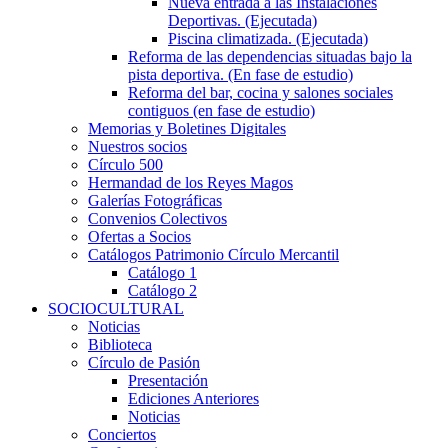
Nueva entrada a las Instalaciones
Deportivas. (Ejecutada)
Piscina climatizada. (Ejecutada)
Reforma de las dependencias situadas bajo la
pista deportiva. (En fase de estudio)
Reforma del bar, cocina y salones sociales
contiguos (en fase de estudio)
Memorias y Boletines Digitales
Nuestros socios
Círculo 500
Hermandad de los Reyes Magos
Galerías Fotográficas
Convenios Colectivos
Ofertas a Socios
Catálogos Patrimonio Círculo Mercantil
Catálogo 1
Catálogo 2
SOCIOCULTURAL
Noticias
Biblioteca
Círculo de Pasión
Presentación
Ediciones Anteriores
Noticias
Conciertos