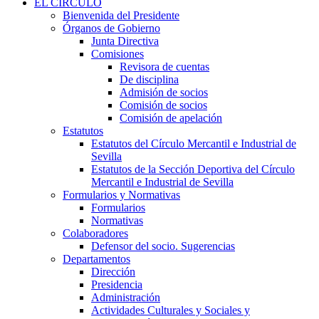
EL CÍRCULO
Bienvenida del Presidente
Órganos de Gobierno
Junta Directiva
Comisiones
Revisora de cuentas
De disciplina
Admisión de socios
Comisión de socios
Comisión de apelación
Estatutos
Estatutos del Círculo Mercantil e Industrial de
Sevilla
Estatutos de la Sección Deportiva del Círculo
Mercantil e Industrial de Sevilla
Formularios y Normativas
Formularios
Normativas
Colaboradores
Defensor del socio. Sugerencias
Departamentos
Dirección
Presidencia
Administración
Actividades Culturales y Sociales y