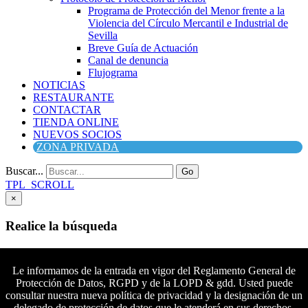
Programa de Protección del Menor frente a la
Violencia del Círculo Mercantil e Industrial de
Sevilla
Breve Guía de Actuación
Canal de denuncia
Flujograma
NOTICIAS
RESTAURANTE
CONTACTAR
TIENDA ONLINE
NUEVOS SOCIOS
ZONA PRIVADA
Buscar...
Go
TPL_SCROLL
×
Realice la búsqueda
Buscar
Buscar
Le informamos de la entrada en vigor del Reglamento General de
Protección de Datos, RGPD y de la LOPD & gdd. Usted puede
Síguenos en Facebook
consultar nuestra nueva política de privacidad y la designación de un
Síguenos en Twitter
delegado de protección de datos que le atenderá en sus derechos.