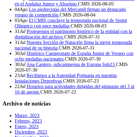
en el Andaluz Junior y Absoluto
CMIS
2026-08-05
04
Ago
Los ajedrecistas del Mercantil firman un destacado
verano de competición
CMIS
2026-08-04
03
Ago
El CMIS concluye la temporada nacional de Sprint
Olímpico con once medallas
CMIS
2026-08-03
31
Jul
Protegemos el patrimonio histórico de la entidad con la
digitalización del archivo
CMIS
2026-07-31
31
Jul
Nuestra Sección de Natación firma la mejor temporada
nacional de su historia
CMIS
2026-07-31
30
Jul
Histórico Campeonato de España Junior de Verano con
ocho medallas nacionales
CMIS
2026-07-30
30
Jul
Ana Cantero, subcampeona de Europa Sub23
CMIS
2026-07-30
23
Jul
Recibimos a la Autoridad Portuaria en nuestras
Instalaciones Deportivas
CMIS
2026-07-23
22
Jul
Horarios para actividades dirigidas del gimnasio del 3 al
16 de agosto
CMIS
2026-07-22
Archivo de noticias
Marzo, 2023
Febrero, 2023
Enero, 2023
Diciembre, 2022