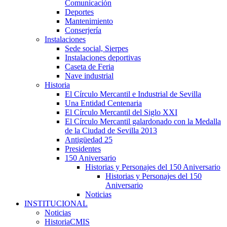
Comunicación
Deportes
Mantenimiento
Conserjería
Instalaciones
Sede social, Sierpes
Instalaciones deportivas
Caseta de Feria
Nave industrial
Historia
El Círculo Mercantil e Industrial de Sevilla
Una Entidad Centenaria
El Círculo Mercantil del Siglo XXI
El Círculo Mercantil galardonado con la Medalla
de la Ciudad de Sevilla 2013
Antigüedad 25
Presidentes
150 Aniversario
Historias y Personajes del 150 Aniversario
Historias y Personajes del 150
Aniversario
Noticias
INSTITUCIONAL
Noticias
HistoriaCMIS