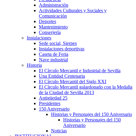
Administración
Actividades Culturales y Sociales y
Comunicación
Deportes
Mantenimiento
Conserjería
Instalaciones
Sede social, Sierpes
Instalaciones deportivas
Caseta de Feria
Nave industrial
Historia
El Círculo Mercantil e Industrial de Sevilla
Una Entidad Centenaria
El Círculo Mercantil del Siglo XXI
El Círculo Mercantil galardonado con la Medalla
de la Ciudad de Sevilla 2013
Antigüedad 25
Presidentes
150 Aniversario
Historias y Personajes del 150 Aniversario
Historias y Personajes del 150
Aniversario
Noticias