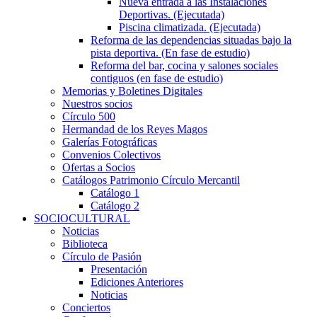
Nueva entrada a las Instalaciones
Deportivas. (Ejecutada)
Piscina climatizada. (Ejecutada)
Reforma de las dependencias situadas bajo la
pista deportiva. (En fase de estudio)
Reforma del bar, cocina y salones sociales
contiguos (en fase de estudio)
Memorias y Boletines Digitales
Nuestros socios
Círculo 500
Hermandad de los Reyes Magos
Galerías Fotográficas
Convenios Colectivos
Ofertas a Socios
Catálogos Patrimonio Círculo Mercantil
Catálogo 1
Catálogo 2
SOCIOCULTURAL
Noticias
Biblioteca
Círculo de Pasión
Presentación
Ediciones Anteriores
Noticias
Conciertos