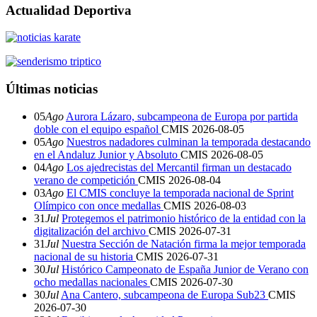
Actualidad Deportiva
Últimas noticias
05
Ago
Aurora Lázaro, subcampeona de Europa por partida
doble con el equipo español
CMIS
2026-08-05
05
Ago
Nuestros nadadores culminan la temporada destacando
en el Andaluz Junior y Absoluto
CMIS
2026-08-05
04
Ago
Los ajedrecistas del Mercantil firman un destacado
verano de competición
CMIS
2026-08-04
03
Ago
El CMIS concluye la temporada nacional de Sprint
Olímpico con once medallas
CMIS
2026-08-03
31
Jul
Protegemos el patrimonio histórico de la entidad con la
digitalización del archivo
CMIS
2026-07-31
31
Jul
Nuestra Sección de Natación firma la mejor temporada
nacional de su historia
CMIS
2026-07-31
30
Jul
Histórico Campeonato de España Junior de Verano con
ocho medallas nacionales
CMIS
2026-07-30
30
Jul
Ana Cantero, subcampeona de Europa Sub23
CMIS
2026-07-30