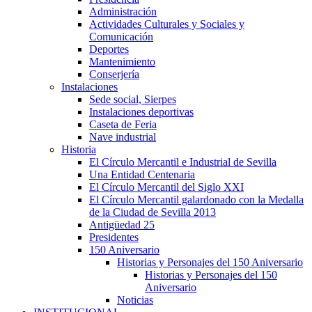
Administración
Actividades Culturales y Sociales y
Comunicación
Deportes
Mantenimiento
Conserjería
Instalaciones
Sede social, Sierpes
Instalaciones deportivas
Caseta de Feria
Nave industrial
Historia
El Círculo Mercantil e Industrial de Sevilla
Una Entidad Centenaria
El Círculo Mercantil del Siglo XXI
El Círculo Mercantil galardonado con la Medalla
de la Ciudad de Sevilla 2013
Antigüedad 25
Presidentes
150 Aniversario
Historias y Personajes del 150 Aniversario
Historias y Personajes del 150
Aniversario
Noticias