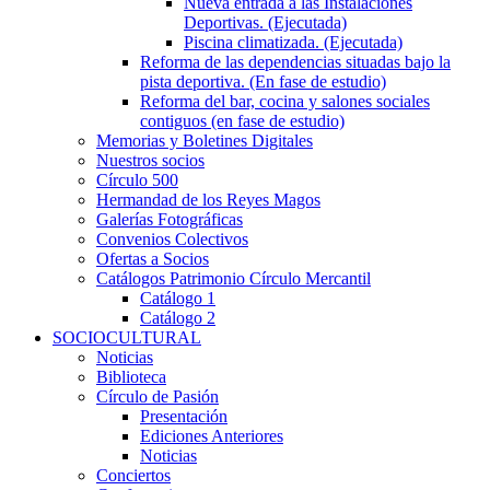
Nueva entrada a las Instalaciones
Deportivas. (Ejecutada)
Piscina climatizada. (Ejecutada)
Reforma de las dependencias situadas bajo la
pista deportiva. (En fase de estudio)
Reforma del bar, cocina y salones sociales
contiguos (en fase de estudio)
Memorias y Boletines Digitales
Nuestros socios
Círculo 500
Hermandad de los Reyes Magos
Galerías Fotográficas
Convenios Colectivos
Ofertas a Socios
Catálogos Patrimonio Círculo Mercantil
Catálogo 1
Catálogo 2
SOCIOCULTURAL
Noticias
Biblioteca
Círculo de Pasión
Presentación
Ediciones Anteriores
Noticias
Conciertos