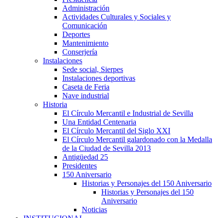
Administración
Actividades Culturales y Sociales y
Comunicación
Deportes
Mantenimiento
Conserjería
Instalaciones
Sede social, Sierpes
Instalaciones deportivas
Caseta de Feria
Nave industrial
Historia
El Círculo Mercantil e Industrial de Sevilla
Una Entidad Centenaria
El Círculo Mercantil del Siglo XXI
El Círculo Mercantil galardonado con la Medalla
de la Ciudad de Sevilla 2013
Antigüedad 25
Presidentes
150 Aniversario
Historias y Personajes del 150 Aniversario
Historias y Personajes del 150
Aniversario
Noticias