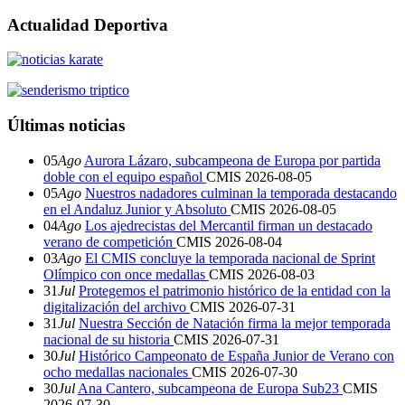
Actualidad Deportiva
Últimas noticias
05
Ago
Aurora Lázaro, subcampeona de Europa por partida
doble con el equipo español
CMIS
2026-08-05
05
Ago
Nuestros nadadores culminan la temporada destacando
en el Andaluz Junior y Absoluto
CMIS
2026-08-05
04
Ago
Los ajedrecistas del Mercantil firman un destacado
verano de competición
CMIS
2026-08-04
03
Ago
El CMIS concluye la temporada nacional de Sprint
Olímpico con once medallas
CMIS
2026-08-03
31
Jul
Protegemos el patrimonio histórico de la entidad con la
digitalización del archivo
CMIS
2026-07-31
31
Jul
Nuestra Sección de Natación firma la mejor temporada
nacional de su historia
CMIS
2026-07-31
30
Jul
Histórico Campeonato de España Junior de Verano con
ocho medallas nacionales
CMIS
2026-07-30
30
Jul
Ana Cantero, subcampeona de Europa Sub23
CMIS
2026-07-30