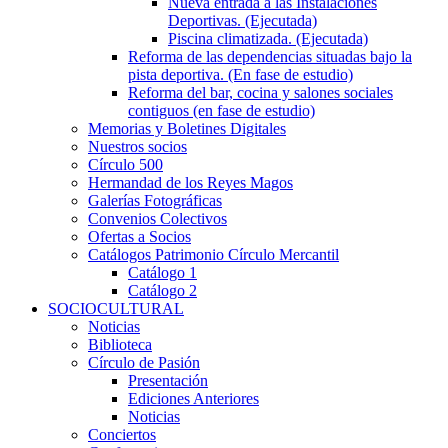
Nueva entrada a las Instalaciones
Deportivas. (Ejecutada)
Piscina climatizada. (Ejecutada)
Reforma de las dependencias situadas bajo la
pista deportiva. (En fase de estudio)
Reforma del bar, cocina y salones sociales
contiguos (en fase de estudio)
Memorias y Boletines Digitales
Nuestros socios
Círculo 500
Hermandad de los Reyes Magos
Galerías Fotográficas
Convenios Colectivos
Ofertas a Socios
Catálogos Patrimonio Círculo Mercantil
Catálogo 1
Catálogo 2
SOCIOCULTURAL
Noticias
Biblioteca
Círculo de Pasión
Presentación
Ediciones Anteriores
Noticias
Conciertos