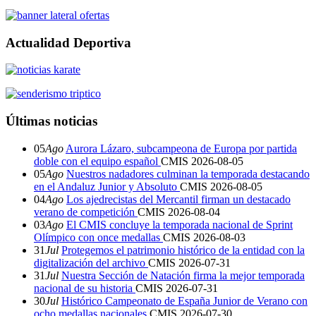
Actualidad Deportiva
Últimas noticias
05
Ago
Aurora Lázaro, subcampeona de Europa por partida
doble con el equipo español
CMIS
2026-08-05
05
Ago
Nuestros nadadores culminan la temporada destacando
en el Andaluz Junior y Absoluto
CMIS
2026-08-05
04
Ago
Los ajedrecistas del Mercantil firman un destacado
verano de competición
CMIS
2026-08-04
03
Ago
El CMIS concluye la temporada nacional de Sprint
Olímpico con once medallas
CMIS
2026-08-03
31
Jul
Protegemos el patrimonio histórico de la entidad con la
digitalización del archivo
CMIS
2026-07-31
31
Jul
Nuestra Sección de Natación firma la mejor temporada
nacional de su historia
CMIS
2026-07-31
30
Jul
Histórico Campeonato de España Junior de Verano con
ocho medallas nacionales
CMIS
2026-07-30