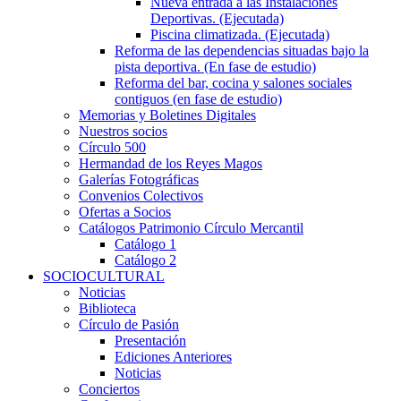
Nueva entrada a las Instalaciones
Deportivas. (Ejecutada)
Piscina climatizada. (Ejecutada)
Reforma de las dependencias situadas bajo la
pista deportiva. (En fase de estudio)
Reforma del bar, cocina y salones sociales
contiguos (en fase de estudio)
Memorias y Boletines Digitales
Nuestros socios
Círculo 500
Hermandad de los Reyes Magos
Galerías Fotográficas
Convenios Colectivos
Ofertas a Socios
Catálogos Patrimonio Círculo Mercantil
Catálogo 1
Catálogo 2
SOCIOCULTURAL
Noticias
Biblioteca
Círculo de Pasión
Presentación
Ediciones Anteriores
Noticias
Conciertos