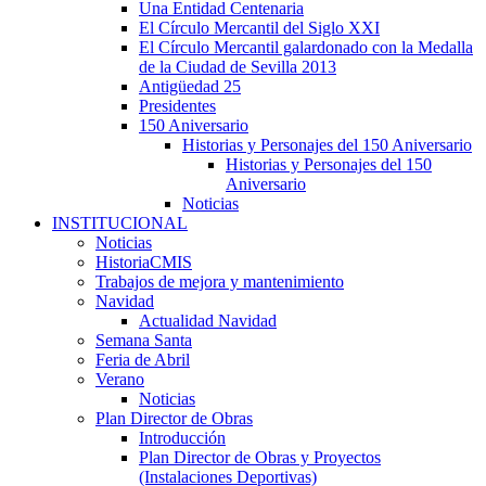
Una Entidad Centenaria
El Círculo Mercantil del Siglo XXI
El Círculo Mercantil galardonado con la Medalla
de la Ciudad de Sevilla 2013
Antigüedad 25
Presidentes
150 Aniversario
Historias y Personajes del 150 Aniversario
Historias y Personajes del 150
Aniversario
Noticias
INSTITUCIONAL
Noticias
HistoriaCMIS
Trabajos de mejora y mantenimiento
Navidad
Actualidad Navidad
Semana Santa
Feria de Abril
Verano
Noticias
Plan Director de Obras
Introducción
Plan Director de Obras y Proyectos
(Instalaciones Deportivas)