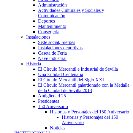
Administración
Actividades Culturales y Sociales y
Comunicación
Deportes
Mantenimiento
Conserjería
Instalaciones
Sede social, Sierpes
Instalaciones deportivas
Caseta de Feria
Nave industrial
Historia
El Círculo Mercantil e Industrial de Sevilla
Una Entidad Centenaria
El Círculo Mercantil del Siglo XXI
El Círculo Mercantil galardonado con la Medalla
de la Ciudad de Sevilla 2013
Antigüedad 25
Presidentes
150 Aniversario
Historias y Personajes del 150 Aniversario
Historias y Personajes del 150
Aniversario
Noticias