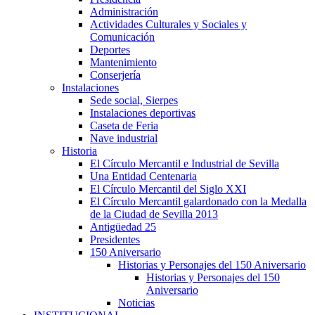
Administración
Actividades Culturales y Sociales y
Comunicación
Deportes
Mantenimiento
Conserjería
Instalaciones
Sede social, Sierpes
Instalaciones deportivas
Caseta de Feria
Nave industrial
Historia
El Círculo Mercantil e Industrial de Sevilla
Una Entidad Centenaria
El Círculo Mercantil del Siglo XXI
El Círculo Mercantil galardonado con la Medalla
de la Ciudad de Sevilla 2013
Antigüedad 25
Presidentes
150 Aniversario
Historias y Personajes del 150 Aniversario
Historias y Personajes del 150
Aniversario
Noticias