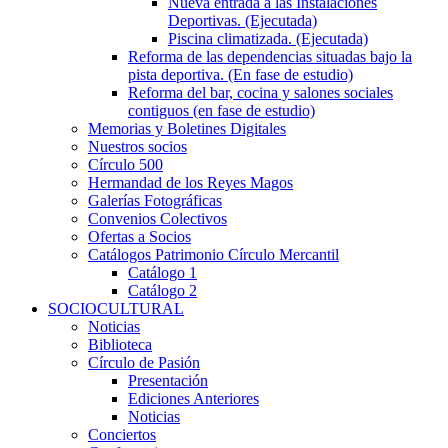
Nueva entrada a las Instalaciones
Deportivas. (Ejecutada)
Piscina climatizada. (Ejecutada)
Reforma de las dependencias situadas bajo la
pista deportiva. (En fase de estudio)
Reforma del bar, cocina y salones sociales
contiguos (en fase de estudio)
Memorias y Boletines Digitales
Nuestros socios
Círculo 500
Hermandad de los Reyes Magos
Galerías Fotográficas
Convenios Colectivos
Ofertas a Socios
Catálogos Patrimonio Círculo Mercantil
Catálogo 1
Catálogo 2
SOCIOCULTURAL
Noticias
Biblioteca
Círculo de Pasión
Presentación
Ediciones Anteriores
Noticias
Conciertos