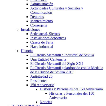
Administración
Actividades Culturales y Sociales y
Comunicación
Deportes
Mantenimiento
Conserjería
Instalaciones
Sede social, Sierpes
Instalaciones deportivas
Caseta de Feria
Nave industrial
Historia
El Círculo Mercantil e Industrial de Sevilla
Una Entidad Centenaria
El Círculo Mercantil del Siglo XXI
El Círculo Mercantil galardonado con la Medalla
de la Ciudad de Sevilla 2013
Antigüedad 25
Presidentes
150 Aniversario
Historias y Personajes del 150 Aniversario
Historias y Personajes del 150
Aniversario
Noticias