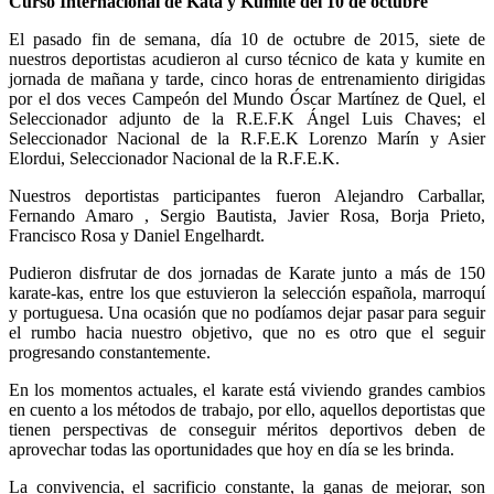
Curso Internacional de Kata y Kumite del 10 de octubre
El pasado fin de semana, día 10 de octubre de 2015, siete de
nuestros deportistas acudieron al curso técnico de kata y kumite en
jornada de mañana y tarde, cinco horas de entrenamiento dirigidas
por el dos veces Campeón del Mundo Óscar Martínez de Quel, el
Seleccionador adjunto de la R.E.F.K Ángel Luis Chaves; el
Seleccionador Nacional de la R.F.E.K Lorenzo Marín y Asier
Elordui, Seleccionador Nacional de la R.F.E.K.
Nuestros deportistas participantes fueron Alejandro Carballar,
Fernando Amaro , Sergio Bautista, Javier Rosa, Borja Prieto,
Francisco Rosa y Daniel Engelhardt.
Pudieron disfrutar de dos jornadas de Karate junto a más de 150
karate-kas, entre los que estuvieron la selección española, marroquí
y portuguesa. Una ocasión que no podíamos dejar pasar para seguir
el rumbo hacia nuestro objetivo, que no es otro que el seguir
progresando constantemente.
En los momentos actuales, el karate está viviendo grandes cambios
en cuento a los métodos de trabajo, por ello, aquellos deportistas que
tienen perspectivas de conseguir méritos deportivos deben de
aprovechar todas las oportunidades que hoy en día se les brinda.
La convivencia, el sacrificio constante, la ganas de mejorar, son