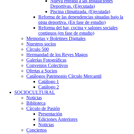
Nueva entrada a las Instalaciones
Deportivas. (Ejecutada)
Piscina climatizada. (Ejecutada)
Reforma de las dependencias situadas bajo la
pista deportiva. (En fase de estudio)
Reforma del bar, cocina y salones sociales
contiguos (en fase de estudio)
Memorias y Boletines Digitales
Nuestros socios
Círculo 500
Hermandad de los Reyes Magos
Galerías Fotográficas
Convenios Colectivos
Ofertas a Socios
Catálogos Patrimonio Círculo Mercantil
Catálogo 1
Catálogo 2
SOCIOCULTURAL
Noticias
Biblioteca
Círculo de Pasión
Presentación
Ediciones Anteriores
Noticias
Conciertos