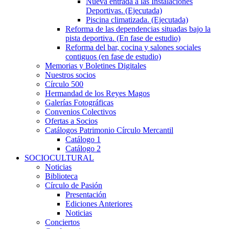
Nueva entrada a las Instalaciones
Deportivas. (Ejecutada)
Piscina climatizada. (Ejecutada)
Reforma de las dependencias situadas bajo la
pista deportiva. (En fase de estudio)
Reforma del bar, cocina y salones sociales
contiguos (en fase de estudio)
Memorias y Boletines Digitales
Nuestros socios
Círculo 500
Hermandad de los Reyes Magos
Galerías Fotográficas
Convenios Colectivos
Ofertas a Socios
Catálogos Patrimonio Círculo Mercantil
Catálogo 1
Catálogo 2
SOCIOCULTURAL
Noticias
Biblioteca
Círculo de Pasión
Presentación
Ediciones Anteriores
Noticias
Conciertos