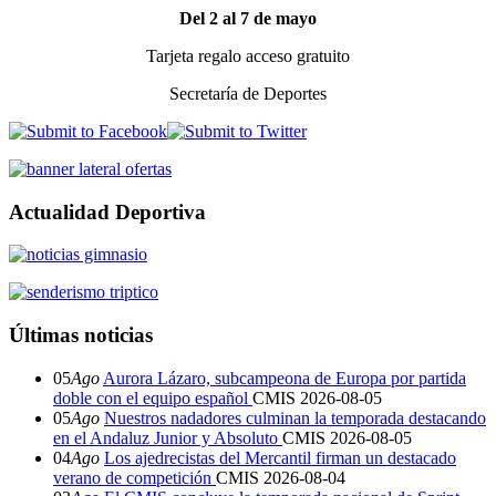
Del 2 al 7 de mayo
Tarjeta regalo acceso gratuito
Secretaría de Deportes
Actualidad Deportiva
Últimas noticias
05
Ago
Aurora Lázaro, subcampeona de Europa por partida
doble con el equipo español
CMIS
2026-08-05
05
Ago
Nuestros nadadores culminan la temporada destacando
en el Andaluz Junior y Absoluto
CMIS
2026-08-05
04
Ago
Los ajedrecistas del Mercantil firman un destacado
verano de competición
CMIS
2026-08-04