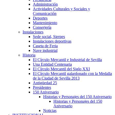
Administración
Actividades Culturales y Sociales y
Comunicación
Deportes
Mantenimiento
Conserjería
Instalaciones
Sede social, Sierpes
Instalaciones deportivas
Caseta de Feria
Nave industrial
Historia
El Círculo Mercantil e Industrial de Sevilla
Una Entidad Centenaria
El Círculo Mercantil del Siglo XXI
El Círculo Mercantil galardonado con la Medalla
de la Ciudad de Sevilla 2013
Antigüedad 25
Presidentes
150 Aniversario
Historias y Personajes del 150 Aniversario
Historias y Personajes del 150
Aniversario
Noticias