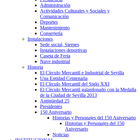
Administración
Actividades Culturales y Sociales y
Comunicación
Deportes
Mantenimiento
Conserjería
Instalaciones
Sede social, Sierpes
Instalaciones deportivas
Caseta de Feria
Nave industrial
Historia
El Círculo Mercantil e Industrial de Sevilla
Una Entidad Centenaria
El Círculo Mercantil del Siglo XXI
El Círculo Mercantil galardonado con la Medalla
de la Ciudad de Sevilla 2013
Antigüedad 25
Presidentes
150 Aniversario
Historias y Personajes del 150 Aniversario
Historias y Personajes del 150
Aniversario
Noticias