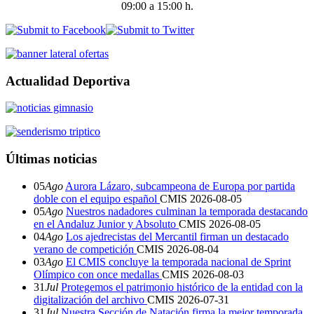
09:00 a 15:00 h.
Actualidad Deportiva
Últimas noticias
05
Ago
Aurora Lázaro, subcampeona de Europa por partida
doble con el equipo español
CMIS
2026-08-05
05
Ago
Nuestros nadadores culminan la temporada destacando
en el Andaluz Junior y Absoluto
CMIS
2026-08-05
04
Ago
Los ajedrecistas del Mercantil firman un destacado
verano de competición
CMIS
2026-08-04
03
Ago
El CMIS concluye la temporada nacional de Sprint
Olímpico con once medallas
CMIS
2026-08-03
31
Jul
Protegemos el patrimonio histórico de la entidad con la
digitalización del archivo
CMIS
2026-07-31
31
Jul
Nuestra Sección de Natación firma la mejor temporada