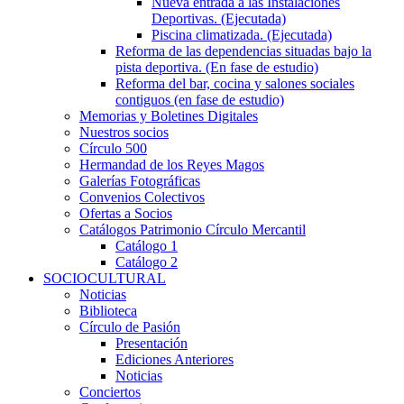
Nueva entrada a las Instalaciones
Deportivas. (Ejecutada)
Piscina climatizada. (Ejecutada)
Reforma de las dependencias situadas bajo la
pista deportiva. (En fase de estudio)
Reforma del bar, cocina y salones sociales
contiguos (en fase de estudio)
Memorias y Boletines Digitales
Nuestros socios
Círculo 500
Hermandad de los Reyes Magos
Galerías Fotográficas
Convenios Colectivos
Ofertas a Socios
Catálogos Patrimonio Círculo Mercantil
Catálogo 1
Catálogo 2
SOCIOCULTURAL
Noticias
Biblioteca
Círculo de Pasión
Presentación
Ediciones Anteriores
Noticias
Conciertos